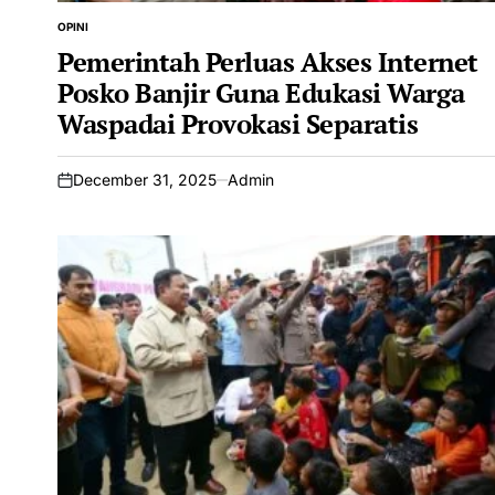
OPINI
POSTED
IN
Pemerintah Perluas Akses Internet
Posko Banjir Guna Edukasi Warga
Waspadai Provokasi Separatis
December 31, 2025
Admin
on