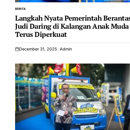
BERITA
POSTED
IN
Langkah Nyata Pemerintah Beranta
Judi Daring di Kalangan Anak Muda
Terus Diperkuat
December 31, 2025
Admin
on