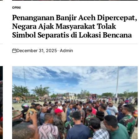
OPINI
POSTED
IN
Penanganan Banjir Aceh Dipercepat,
Negara Ajak Masyarakat Tolak
Simbol Separatis di Lokasi Bencana
December 31, 2025
Admin
on