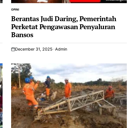
OPINI
POSTED
IN
Berantas Judi Daring, Pemerintah
Perketat Pengawasan Penyaluran
Bansos
December 31, 2025
Admin
on