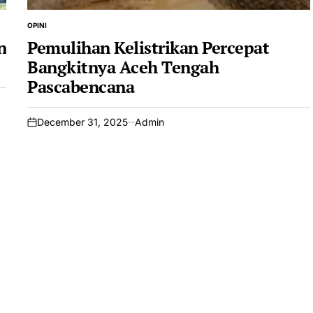
OPINI
POSTED
IN
n
Pemulihan Kelistrikan Percepat
Bangkitnya Aceh Tengah
Pascabencana
December 31, 2025
Admin
on