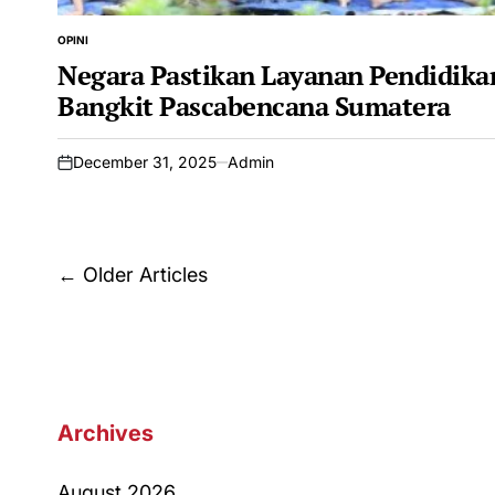
OPINI
POSTED
IN
Negara Pastikan Layanan Pendidika
Bangkit Pascabencana Sumatera
December 31, 2025
Admin
on
Posts
←
Older Articles
navigation
Archives
August 2026