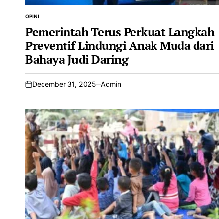
OPINI
POSTED
IN
Pemerintah Terus Perkuat Langkah
Preventif Lindungi Anak Muda dari
Bahaya Judi Daring
December 31, 2025
Admin
on