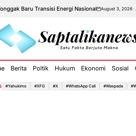
ru Transisi Energi Nasional
August 3, 2026
Admin
on
Posted
by
aptalikanews.id
me
Berita
Poltik
Hukum
Ekonomi
Sosial
S
#yahukimo
#XFG
#x
#WhatsApp Call
#waspada
#W