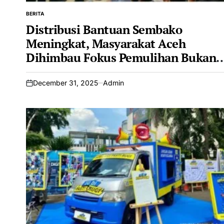
BERITA
POSTED
IN
Distribusi Bantuan Sembako
Meningkat, Masyarakat Aceh
Dihimbau Fokus Pemulihan Bukan
Isu Politik
December 31, 2025
Admin
on