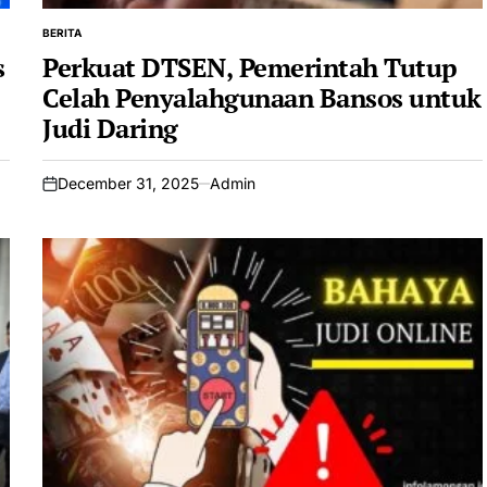
BERITA
POSTED
IN
s
Perkuat DTSEN, Pemerintah Tutup
Celah Penyalahgunaan Bansos untuk
Judi Daring
December 31, 2025
Admin
on