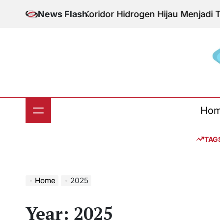
Skip
News Flash
Koridor Hidrogen Hijau Menjadi Tonggak Ba
to
content
S
Ho
TAG
Home
2025
Year:
2025