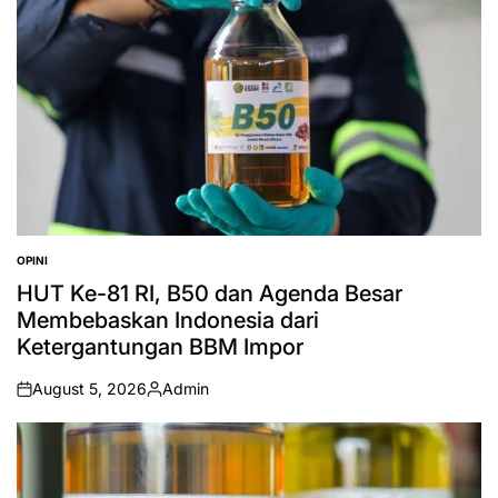
OPINI
POSTED
IN
HUT Ke-81 RI, B50 dan Agenda Besar
Membebaskan Indonesia dari
Ketergantungan BBM Impor
August 5, 2026
Admin
on
Posted
by