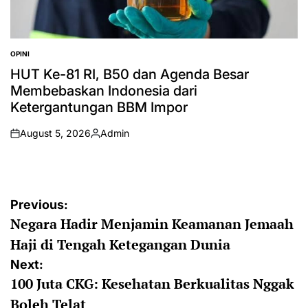
OPINI
POSTED
IN
HUT Ke-81 RI, B50 dan Agenda Besar
Membebaskan Indonesia dari
Ketergantungan BBM Impor
August 5, 2026
Admin
on
Posted
by
Post
Previous:
Negara Hadir Menjamin Keamanan Jemaah
navigation
Haji di Tengah Ketegangan Dunia
Next:
100 Juta CKG: Kesehatan Berkualitas Nggak
Boleh Telat