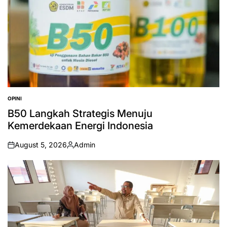
OPINI
POSTED
IN
B50 Langkah Strategis Menuju
Kemerdekaan Energi Indonesia
August 5, 2026
Admin
on
Posted
by