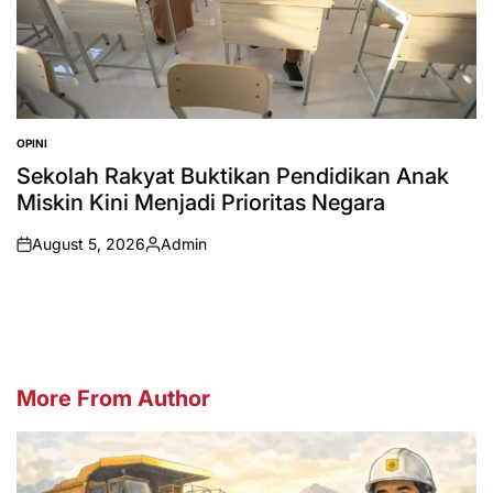
OPINI
POSTED
IN
Sekolah Rakyat Buktikan Pendidikan Anak
Miskin Kini Menjadi Prioritas Negara
August 5, 2026
Admin
on
Posted
by
More From Author