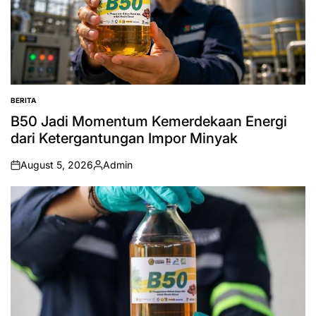
BERITA
POSTED
IN
B50 Jadi Momentum Kemerdekaan Energi
dari Ketergantungan Impor Minyak
August 5, 2026
Admin
on
Posted
by