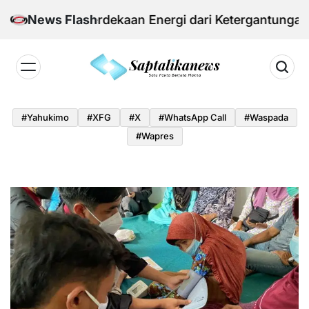
Skip
 Kemerdekaan Energi dari Ketergantungan Impor M
News Flash
to
content
Saptalikanews.id
#yahukimo
#XFG
#x
#WhatsApp Call
#waspada
#Wapres