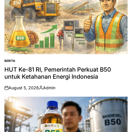
BERITA
POSTED
IN
HUT Ke-81 RI, Pemerintah Perkuat B50
untuk Ketahanan Energi Indonesia
August 5, 2026
Admin
on
Posted
by