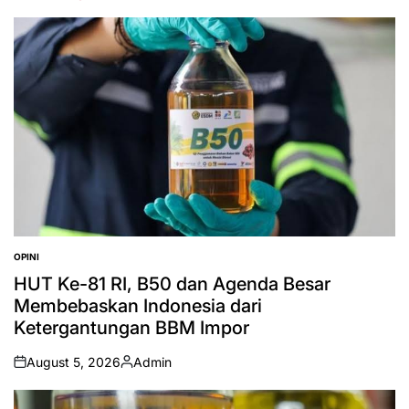
OPINI
POSTED
IN
HUT Ke-81 RI, B50 dan Agenda Besar
Membebaskan Indonesia dari
Ketergantungan BBM Impor
August 5, 2026
Admin
on
Posted
by