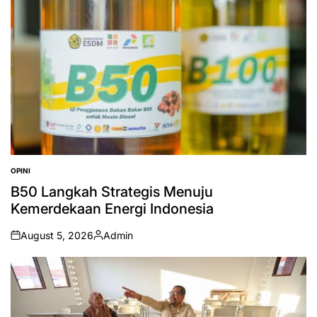
OPINI
POSTED
IN
B50 Langkah Strategis Menuju
Kemerdekaan Energi Indonesia
August 5, 2026
Admin
on
Posted
by