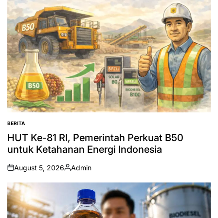
BERITA
POSTED
IN
HUT Ke-81 RI, Pemerintah Perkuat B50
untuk Ketahanan Energi Indonesia
August 5, 2026
Admin
on
Posted
by