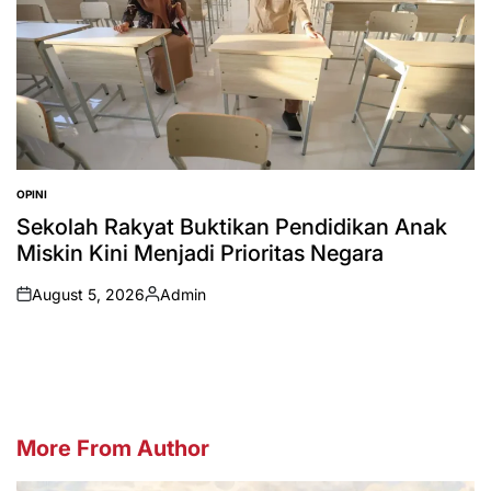
OPINI
POSTED
IN
Sekolah Rakyat Buktikan Pendidikan Anak
Miskin Kini Menjadi Prioritas Negara
August 5, 2026
Admin
on
Posted
by
More From Author