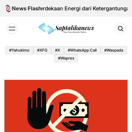
Skip
m Kemerdekaan Energi dari Ketergantungan Impor 
News Flash
to
content
Saptalikanews.id
#yahukimo
#XFG
#x
#WhatsApp Call
#waspada
#Wapres