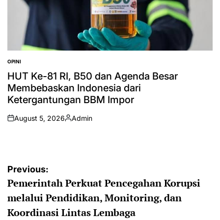
OPINI
POSTED
IN
HUT Ke-81 RI, B50 dan Agenda Besar
Membebaskan Indonesia dari
Ketergantungan BBM Impor
August 5, 2026
Admin
on
Posted
by
Post
Previous:
Pemerintah Perkuat Pencegahan Korupsi
navigation
melalui Pendidikan, Monitoring, dan
Koordinasi Lintas Lembaga