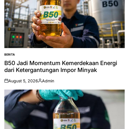
BERITA
POSTED
IN
B50 Jadi Momentum Kemerdekaan Energi
dari Ketergantungan Impor Minyak
August 5, 2026
Admin
on
Posted
by