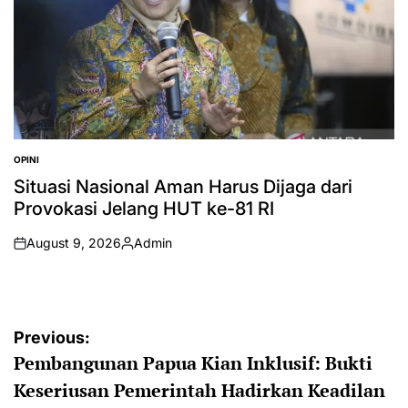
OPINI
POSTED
IN
Situasi Nasional Aman Harus Dijaga dari
Provokasi Jelang HUT ke-81 RI
August 9, 2026
Admin
on
Posted
by
Post
Previous:
Pembangunan Papua Kian Inklusif: Bukti
navigation
Keseriusan Pemerintah Hadirkan Keadilan