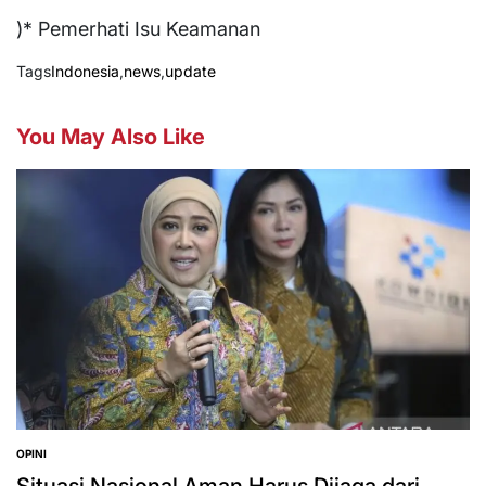
)* Pemerhati Isu Keamanan
Tags
Indonesia
,
news
,
update
You May Also Like
OPINI
POSTED
IN