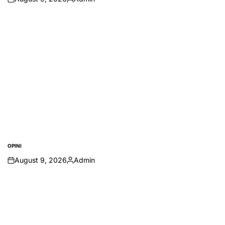
on
Posted
by
OPINI
POSTED
IN
August 9, 2026
Admin
on
Posted
by