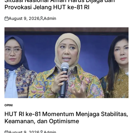
Situasi Nasional Aman Harus Dijaga dari
Provokasi Jelang HUT ke-81 RI
August 9, 2026
Admin
on
Posted
by
OPINI
POSTED
IN
HUT RI ke-81 Momentum Menjaga Stabilitas,
Keamanan, dan Optimisme
August 9, 2026
Admin