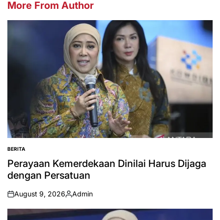
More From Author
BERITA
POSTED
IN
Perayaan Kemerdekaan Dinilai Harus Dijaga
dengan Persatuan
August 9, 2026
Admin
on
Posted
by