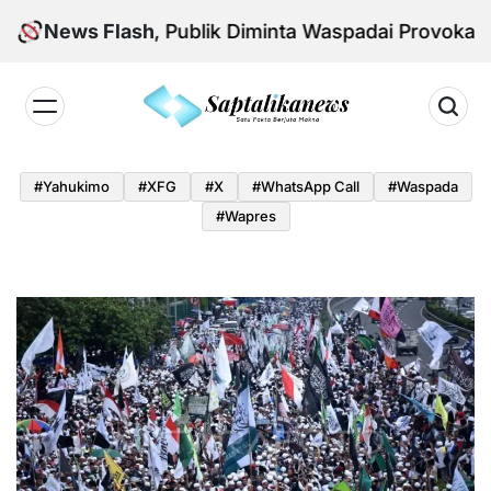
Skip
onal Aman, Publik Diminta Waspadai Provokasi Jelan
News Flash
to
content
Saptalikanews.id
#yahukimo
#XFG
#x
#WhatsApp Call
#waspada
#Wapres