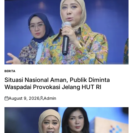
BERITA
POSTED
IN
Situasi Nasional Aman, Publik Diminta
Waspadai Provokasi Jelang HUT RI
August 9, 2026
Admin
on
Posted
by