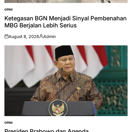
OPINI
POSTED
IN
Ketegasan BGN Menjadi Sinyal Pembenahan
MBG Berjalan Lebih Serius
August 8, 2026
Admin
on
Posted
by
OPINI
POSTED
IN
Presiden Prabowo dan Agenda