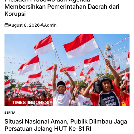
Membersihkan Pemerintahan Daerah dari
Korupsi
August 8, 2026
Admin
on
Posted
by
BERITA
POSTED
IN
Situasi Nasional Aman, Publik Diimbau Jaga
Persatuan Jelang HUT Ke-81 RI