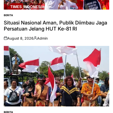
BERITA
POSTED
IN
Situasi Nasional Aman, Publik Diimbau Jaga
Persatuan Jelang HUT Ke-81 RI
August 8, 2026
Admin
on
Posted
by
BERITA