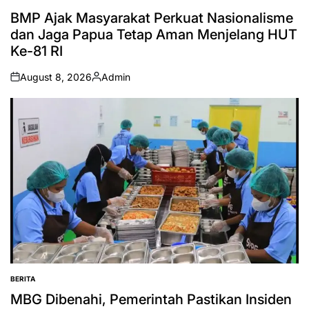
POSTED
IN
BMP Ajak Masyarakat Perkuat Nasionalisme
dan Jaga Papua Tetap Aman Menjelang HUT
Ke-81 RI
August 8, 2026
Admin
on
Posted
by
BERITA
POSTED
IN
MBG Dibenahi, Pemerintah Pastikan Insiden