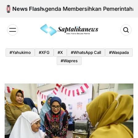
Skip
owo dan Agenda Membersihkan Pemerintahan Daerah 
News Flash
to
content
Saptalikanews.id
#yahukimo
#XFG
#x
#WhatsApp Call
#waspada
#Wapres