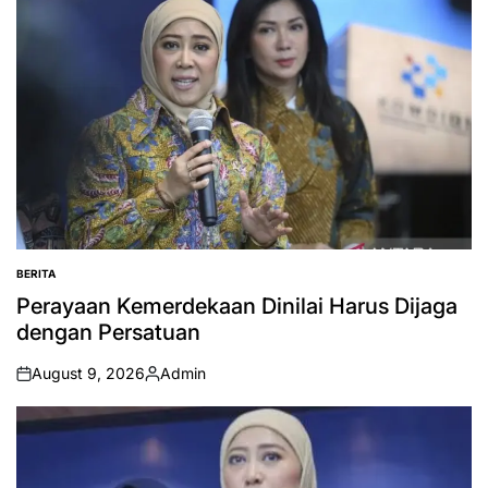
BERITA
POSTED
IN
Perayaan Kemerdekaan Dinilai Harus Dijaga
dengan Persatuan
August 9, 2026
Admin
on
Posted
by