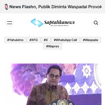
Skip
sional Aman, Publik Diminta Waspadai Provokasi Jela
News Flash
to
content
Saptalikanews.id
#yahukimo
#XFG
#x
#WhatsApp Call
#waspada
#Wapres