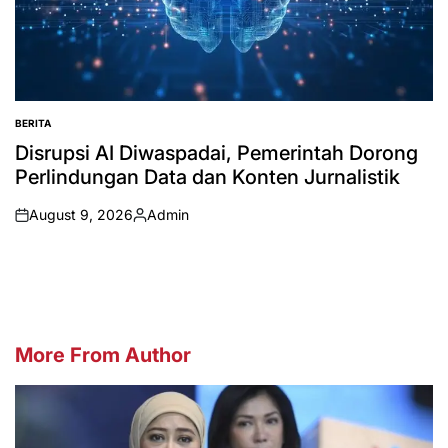
BERITA
POSTED
IN
Disrupsi AI Diwaspadai, Pemerintah Dorong
Perlindungan Data dan Konten Jurnalistik
August 9, 2026
Admin
on
Posted
by
More From Author