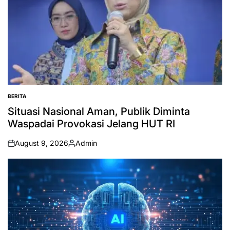
BERITA
POSTED
IN
Situasi Nasional Aman, Publik Diminta
Waspadai Provokasi Jelang HUT RI
August 9, 2026
Admin
on
Posted
by