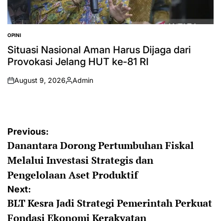
OPINI
POSTED
IN
Situasi Nasional Aman Harus Dijaga dari
Provokasi Jelang HUT ke-81 RI
August 9, 2026
Admin
on
Posted
by
Post
Previous:
Danantara Dorong Pertumbuhan Fiskal
navigation
Melalui Investasi Strategis dan
Pengelolaan Aset Produktif
Next:
BLT Kesra Jadi Strategi Pemerintah Perkuat
Fondasi Ekonomi Kerakyatan