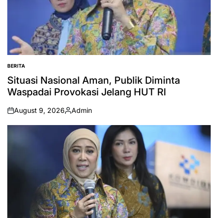
BERITA
POSTED
IN
Situasi Nasional Aman, Publik Diminta
Waspadai Provokasi Jelang HUT RI
August 9, 2026
Admin
on
Posted
by