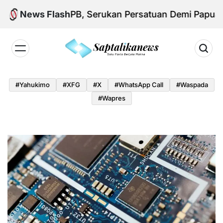
Skip
 Aksi KNPB, Serukan Persatuan Demi Papua yang K
News Flash
to
content
Saptalikanews.id
#yahukimo
#XFG
#x
#WhatsApp Call
#waspada
#Wapres