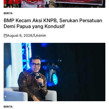
BERITA
POSTED
IN
BMP Kecam Aksi KNPB, Serukan Persatuan
Demi Papua yang Kondusif
August 6, 2026
Admin
on
Posted
by
BERITA
POSTED