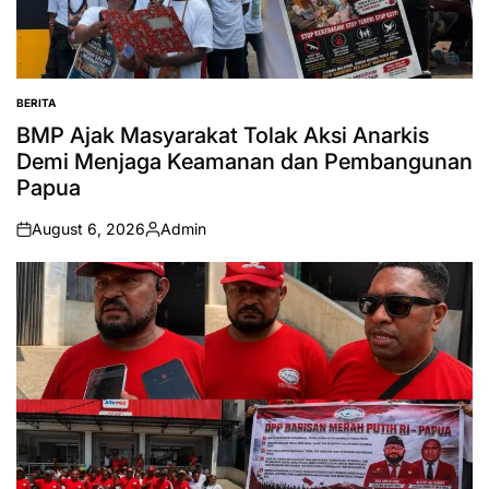
BERITA
POSTED
IN
BMP Ajak Masyarakat Tolak Aksi Anarkis
Demi Menjaga Keamanan dan Pembangunan
Papua
August 6, 2026
Admin
on
Posted
by