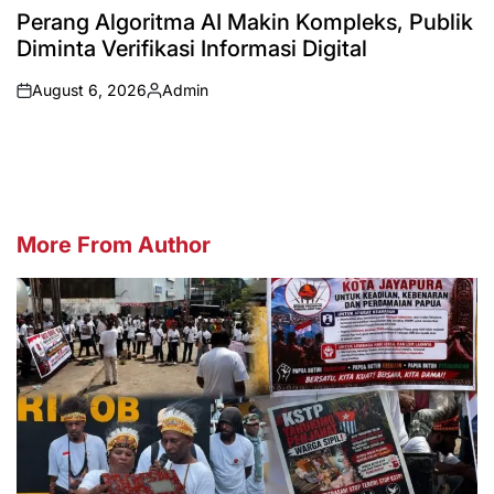
IN
Perang Algoritma AI Makin Kompleks, Publik
Diminta Verifikasi Informasi Digital
August 6, 2026
Admin
on
Posted
by
More From Author