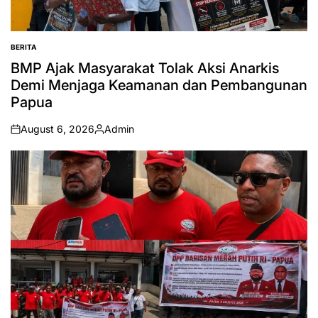
BERITA
POSTED
IN
BMP Ajak Masyarakat Tolak Aksi Anarkis
Demi Menjaga Keamanan dan Pembangunan
Papua
August 6, 2026
Admin
on
Posted
by