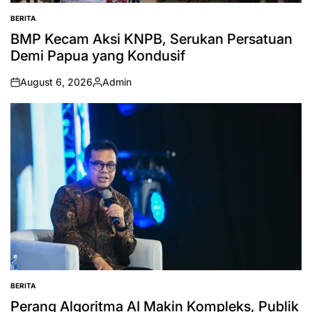
BERITA
POSTED
IN
BMP Kecam Aksi KNPB, Serukan Persatuan
Demi Papua yang Kondusif
August 6, 2026
Admin
on
Posted
by
BERITA
POSTED
IN
Perang Algoritma AI Makin Kompleks, Publik