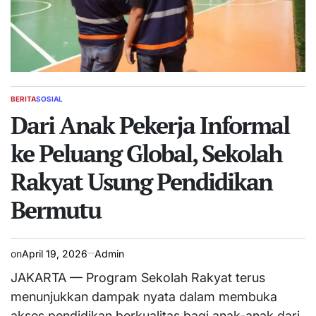
BERITA
SOSIAL
POSTED
IN
Dari Anak Pekerja Informal
ke Peluang Global, Sekolah
Rakyat Usung Pendidikan
Bermutu
on
April 19, 2026
Admin
JAKARTA — Program Sekolah Rakyat terus
menunjukkan dampak nyata dalam membuka
akses pendidikan berkualitas bagi anak-anak dari