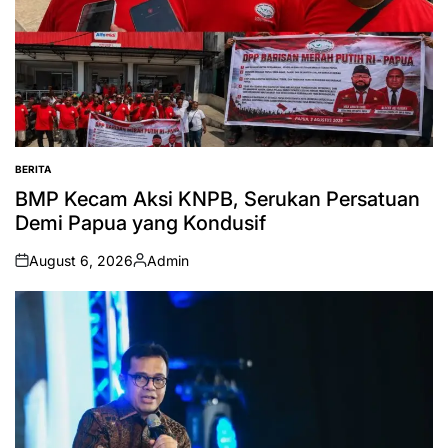
BERITA
POSTED
IN
BMP Kecam Aksi KNPB, Serukan Persatuan
Demi Papua yang Kondusif
August 6, 2026
Admin
on
Posted
by