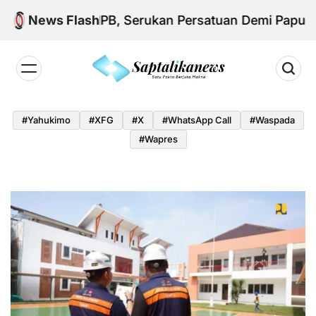
Skip
 Aksi KNPB, Serukan Persatuan Demi Papua yang K
News Flash
to
content
Saptalikanews.id
#yahukimo
#XFG
#x
#WhatsApp Call
#waspada
#Wapres