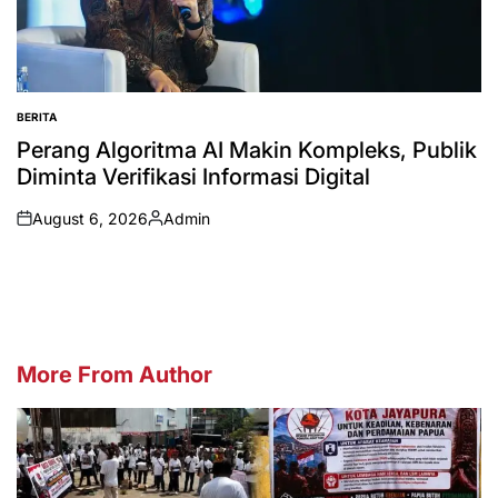
BERITA
POSTED
IN
Perang Algoritma AI Makin Kompleks, Publik
Diminta Verifikasi Informasi Digital
August 6, 2026
Admin
on
Posted
by
More From Author