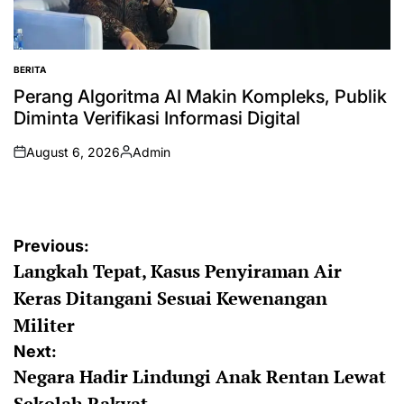
BERITA
POSTED
IN
Perang Algoritma AI Makin Kompleks, Publik
Diminta Verifikasi Informasi Digital
August 6, 2026
Admin
on
Posted
by
Post
Previous:
Langkah Tepat, Kasus Penyiraman Air
navigation
Keras Ditangani Sesuai Kewenangan
Militer
Next:
Negara Hadir Lindungi Anak Rentan Lewat
Sekolah Rakyat