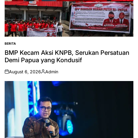
BERITA
POSTED
IN
BMP Kecam Aksi KNPB, Serukan Persatuan
Demi Papua yang Kondusif
August 6, 2026
Admin
on
Posted
by