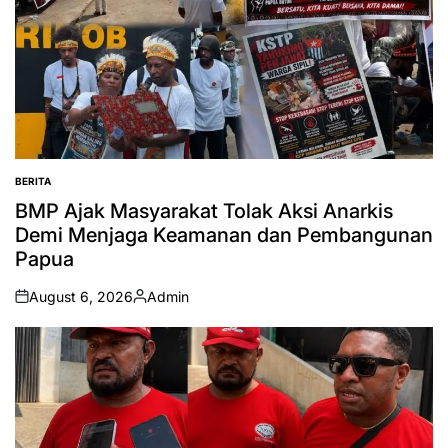
BERITA
POSTED
IN
BMP Ajak Masyarakat Tolak Aksi Anarkis
Demi Menjaga Keamanan dan Pembangunan
Papua
August 6, 2026
Admin
on
Posted
by