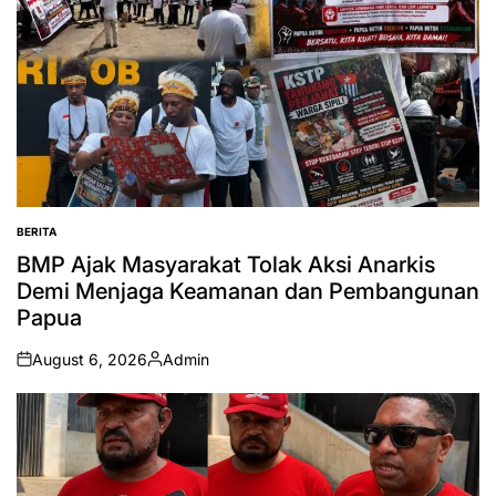
BERITA
POSTED
IN
BMP Ajak Masyarakat Tolak Aksi Anarkis
Demi Menjaga Keamanan dan Pembangunan
Papua
August 6, 2026
Admin
on
Posted
by