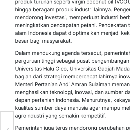
produk turunan seperti virgin coconut oil (VCO),
hingga beragam produk industri lainnya. Penge
mendorong investasi, memperkuat industri berb
meningkatkan pendapatan petani. Pendekatan
alam Indonesia dapat dioptimalkan menjadi ke
besar bagi masyarakat.
Dalam mendukung agenda tersebut, pemerintah
perguruan tinggi sebagai pusat pengembangan 
Universitas Halu Oleo, Universitas Gadjah Mada
bagian dari strategi mempercepat lahirnya inov
Menteri Pertanian Andi Amran Sulaiman memand
menghasilkan teknologi, inovasi, dan sumber
depan pertanian Indonesia. Menurutnya, keka
kualitas sumber daya manusia agar mampu mel
agroindustri yang semakin kompetitif.
Pemerintah juga terus mendorong perubahan par
,