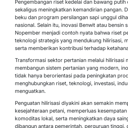
Pengembangan riset kedelai dan bawang putih 
sekaligus meningkatkan kemandirian pangan. 
beku dan program persilangan sapi unggul dih
nasional. Selain itu, inovasi Benwit atau bensin s
Nopember menjadi contoh nyata bahwa riset 
teknologi strategis yang mendukung hilirisasi
serta memberikan kontribusi terhadap ketahana
Transformasi sektor pertanian melalui hilirisa
membangun sistem pertanian yang modern, inova
tidak hanya berorientasi pada peningkatan pro
menghubungkan riset, teknologi, investasi, indus
menguatkan.
Penguatan hilirisasi diyakini akan semakin m
kesejahteraan petani, memperluas kesempatan 
komoditas lokal, serta meningkatkan daya saing 
dibangun antara pemerintah, perguruan tinggi,