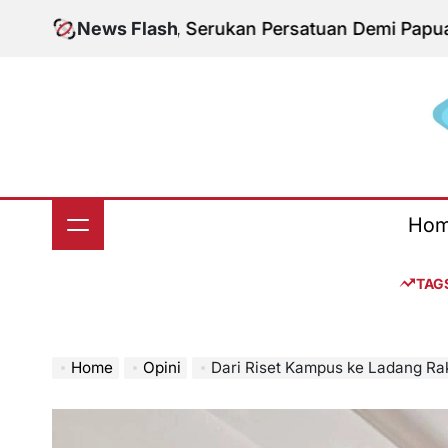
Skip
ksi KNPB, Serukan Persatuan Demi Papua yang Kon
News Flash
to
content
S
Ho
TAG
Home
Opini
Dari Riset Kampus ke Ladang Rakyat: