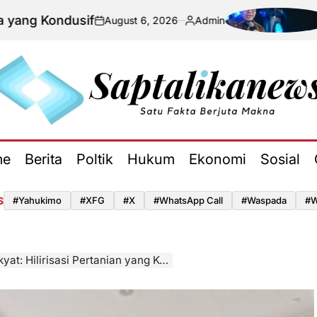
dusif
Perang A
August 6, 2026
Admin
on
Posted
by
aptalikanews.id
me
Berita
Poltik
Hukum
Ekonomi
Sosial
S
#yahukimo
#XFG
#x
#WhatsApp Call
#waspada
#W
 Hilirisasi Pertanian yang Konkret