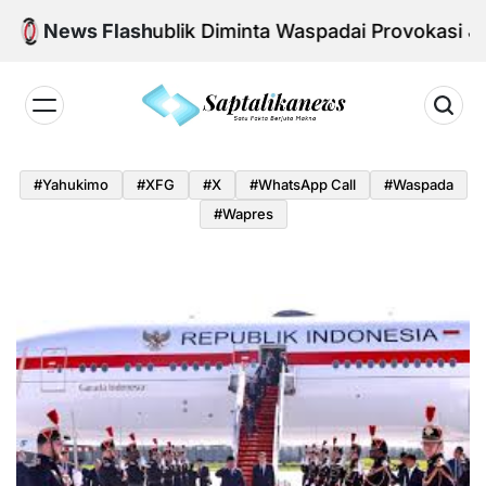
Skip
l Aman, Publik Diminta Waspadai Provokasi Jelang H
News Flash
to
content
Saptalikanews.id
#yahukimo
#XFG
#x
#WhatsApp Call
#waspada
#Wapres