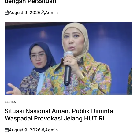
dengan Persatuan
August 9, 2026
Admin
on
Posted
by
BERITA
POSTED
IN
Situasi Nasional Aman, Publik Diminta
Waspadai Provokasi Jelang HUT RI
August 9, 2026
Admin
on
Posted