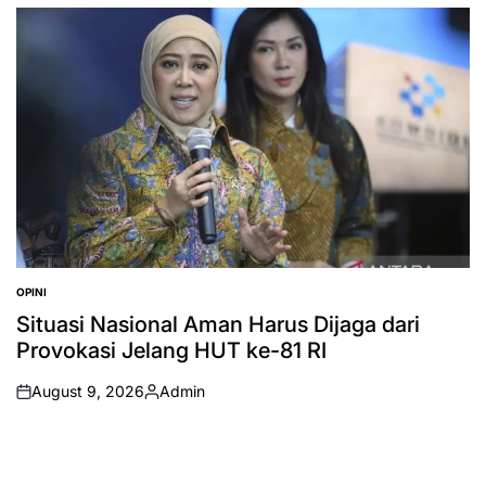
by
OPINI
POSTED
IN
Situasi Nasional Aman Harus Dijaga dari
Provokasi Jelang HUT ke-81 RI
August 9, 2026
Admin
on
Posted
by