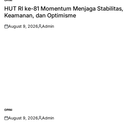
OPINI
POSTED
IN
HUT RI ke-81 Momentum Menjaga Stabilitas,
Keamanan, dan Optimisme
August 9, 2026
Admin
on
Posted
by
OPINI
POSTED
IN
August 9, 2026
Admin
on
Posted
by