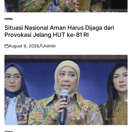
OPINI
POSTED
IN
Situasi Nasional Aman Harus Dijaga dari
Provokasi Jelang HUT ke-81 RI
August 9, 2026
Admin
on
Posted
by