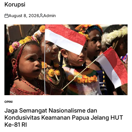
Korupsi
August 8, 2026
Admin
on
Posted
by
OPINI
POSTED
IN
Jaga Semangat Nasionalisme dan
Kondusivitas Keamanan Papua Jelang HUT
Ke-81 RI