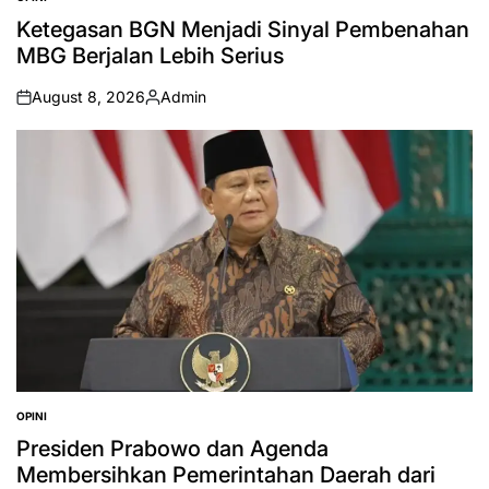
POSTED
IN
Ketegasan BGN Menjadi Sinyal Pembenahan
MBG Berjalan Lebih Serius
August 8, 2026
Admin
on
Posted
by
OPINI
POSTED
IN
Presiden Prabowo dan Agenda
Membersihkan Pemerintahan Daerah dari