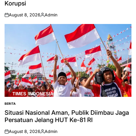
Korupsi
August 8, 2026
Admin
on
Posted
by
BERITA
POSTED
IN
Situasi Nasional Aman, Publik Diimbau Jaga
Persatuan Jelang HUT Ke-81 RI
August 8, 2026
Admin
on
Posted