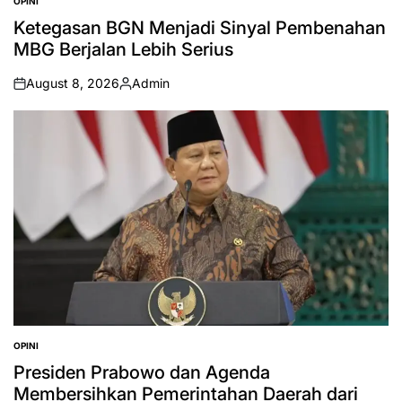
OPINI
POSTED
IN
Ketegasan BGN Menjadi Sinyal Pembenahan
MBG Berjalan Lebih Serius
August 8, 2026
Admin
on
Posted
by
OPINI
POSTED
IN
Presiden Prabowo dan Agenda
Membersihkan Pemerintahan Daerah dari