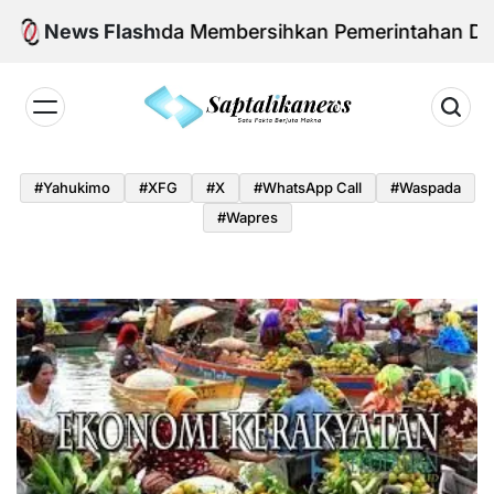
Skip
an Agenda Membersihkan Pemerintahan Daerah dari
News Flash
to
content
Saptalikanews.id
#yahukimo
#XFG
#x
#WhatsApp Call
#waspada
#Wapres