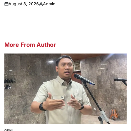
August 8, 2026
Admin
on
Posted
by
More From Author
OPINI