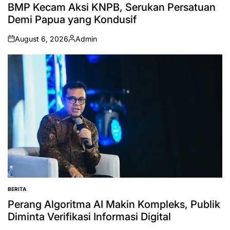
IN
BMP Kecam Aksi KNPB, Serukan Persatuan
Demi Papua yang Kondusif
August 6, 2026
Admin
on
Posted
by
BERITA
POSTED
IN
Perang Algoritma AI Makin Kompleks, Publik
Diminta Verifikasi Informasi Digital