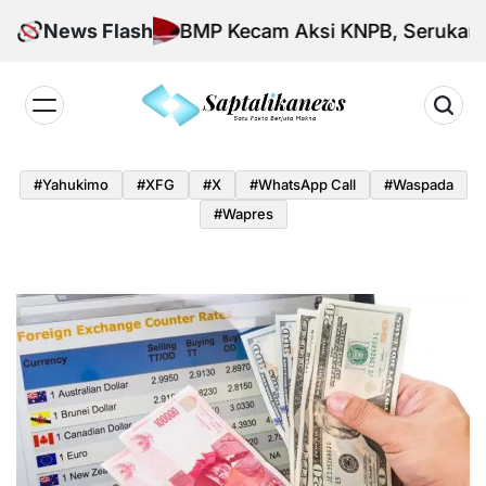
Skip
News Flash
BMP Kecam Aksi KNPB, Serukan Persat
to
content
Saptalikanews.id
#yahukimo
#XFG
#x
#WhatsApp Call
#waspada
#Wapres