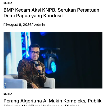
BERITA
POSTED
IN
BMP Kecam Aksi KNPB, Serukan Persatuan
Demi Papua yang Kondusif
August 6, 2026
Admin
on
Posted
by
BERITA
POSTED
IN
Perang Algoritma AI Makin Kompleks, Publik