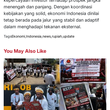
kepercayaan investor terhadap prospek jangka
menengah dan panjang. Dengan koordinasi
kebijakan yang solid, ekonomi Indonesia dinilai
tetap berada pada jalur yang stabil dan adaptif
dalam menghadapi tekanan eksternal.
Tags
Ekonomi
,
Indonesia
,
news
,
rupiah
,
update
You May Also Like