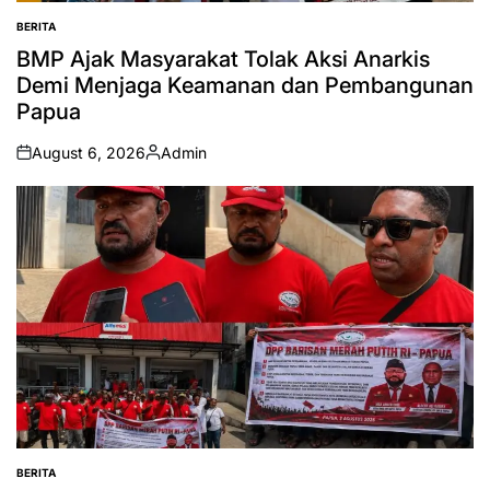
BERITA
POSTED
IN
BMP Ajak Masyarakat Tolak Aksi Anarkis
Demi Menjaga Keamanan dan Pembangunan
Papua
August 6, 2026
Admin
on
Posted
by
BERITA
POSTED