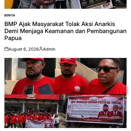
BERITA
POSTED
IN
BMP Ajak Masyarakat Tolak Aksi Anarkis
Demi Menjaga Keamanan dan Pembangunan
Papua
August 6, 2026
Admin
on
Posted
by