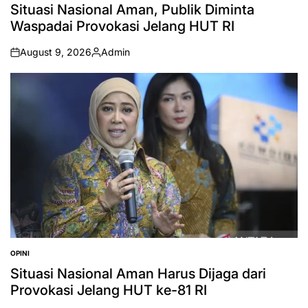
IN
Situasi Nasional Aman, Publik Diminta
Waspadai Provokasi Jelang HUT RI
August 9, 2026
Admin
on
Posted
by
OPINI
POSTED
IN
Situasi Nasional Aman Harus Dijaga dari
Provokasi Jelang HUT ke-81 RI