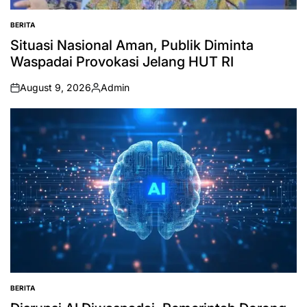
BERITA
POSTED
IN
Situasi Nasional Aman, Publik Diminta
Waspadai Provokasi Jelang HUT RI
August 9, 2026
Admin
on
Posted
by
BERITA
POSTED
IN