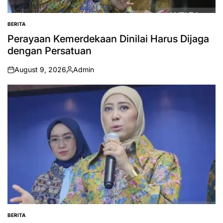
BERITA
POSTED
IN
Perayaan Kemerdekaan Dinilai Harus Dijaga
dengan Persatuan
August 9, 2026
Admin
on
Posted
by
BERITA
POSTED