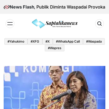
Skip
onal Aman, Publik Diminta Waspadai Provokasi Jelan
News Flash
to
content
Saptalikanews.id
#yahukimo
#XFG
#x
#WhatsApp Call
#waspada
#Wapres