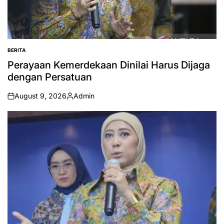
BERITA
POSTED
IN
Perayaan Kemerdekaan Dinilai Harus Dijaga
dengan Persatuan
August 9, 2026
Admin
on
Posted
by