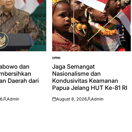
OPINI
POSTED
IN
rabowo dan
Jaga Semangat
mbersihkan
Nasionalisme dan
an Daerah dari
Kondusivitas Keamanan
Papua Jelang HUT Ke-81 RI
26
Admin
August 8, 2026
Admin
Posted
on
Posted
by
by