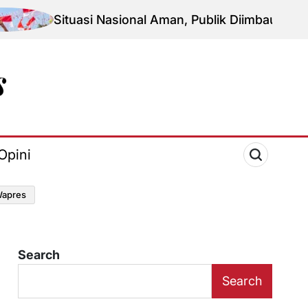
uasi Nasional Aman, Publik Diimbau Jaga Persatuan J
Opini
apres
Search
Search