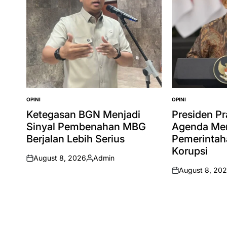
OPINI
OPINI
POSTED
POSTED
IN
IN
Ketegasan BGN Menjadi
Presiden P
Sinyal Pembenahan MBG
Agenda Me
Berjalan Lebih Serius
Pemerintah
Korupsi
August 8, 2026
Admin
on
Posted
August 8, 20
by
on