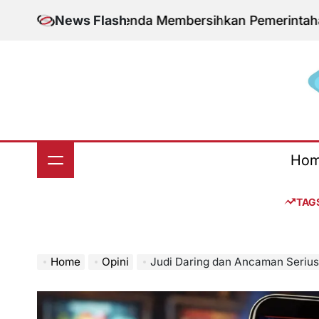
Skip
dan Agenda Membersihkan Pemerintahan Daerah dar
News Flash
to
content
S
Ho
TAG
Home
Opini
Judi Daring dan Ancaman Serius 