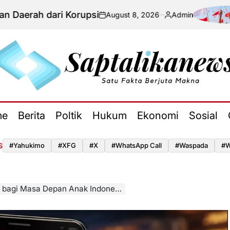
i Korupsi
Sit
August 8, 2026
Admin
on
Posted
by
aptalikanews.id
me
Berita
Poltik
Hukum
Ekonomi
Sosial
S
#yahukimo
#XFG
#x
#WhatsApp Call
#waspada
#W
bagi Masa Depan Anak Indonesia