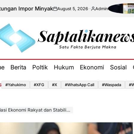
 Minyak
HUT K
August 5, 2026
Admin
on
Posted
by
aptalikanews.id
me
Berita
Poltik
Hukum
Ekonomi
Sosial
S
#yahukimo
#XFG
#x
#WhatsApp Call
#waspada
#W
nomi Rakyat dan Stabilitas Keuangan