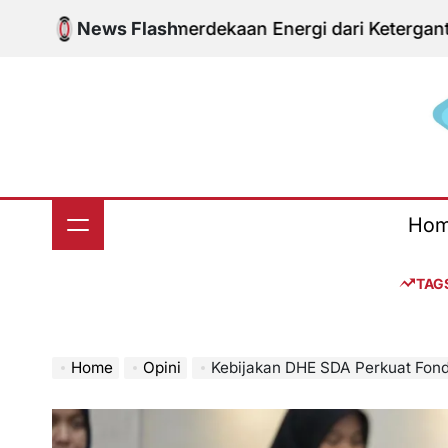
Skip
tum Kemerdekaan Energi dari Ketergantungan Impor
News Flash
to
content
S
Ho
TAG
Home
Opini
Kebijakan DHE SDA Perkuat Fondasi Eko