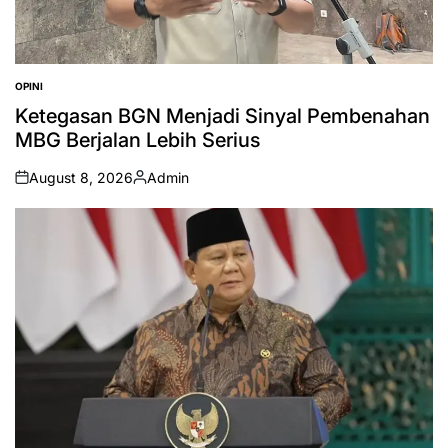
OPINI
POSTED
IN
Ketegasan BGN Menjadi Sinyal Pembenahan
MBG Berjalan Lebih Serius
August 8, 2026
Admin
on
Posted
by