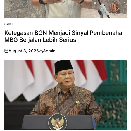
OPINI
POSTED
IN
Ketegasan BGN Menjadi Sinyal Pembenahan
MBG Berjalan Lebih Serius
August 8, 2026
Admin
on
Posted
by