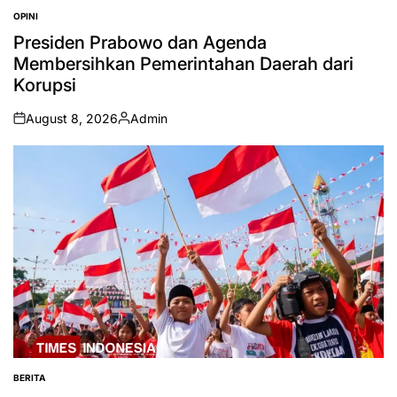
OPINI
POSTED
IN
Presiden Prabowo dan Agenda
Membersihkan Pemerintahan Daerah dari
Korupsi
August 8, 2026
Admin
on
Posted
by
BERITA
POSTED
IN