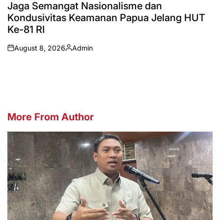
IN
Jaga Semangat Nasionalisme dan
Kondusivitas Keamanan Papua Jelang HUT
Ke-81 RI
August 8, 2026
Admin
on
Posted
by
More From Author