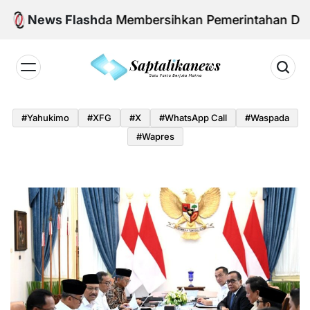
Skip
n Agenda Membersihkan Pemerintahan Daerah dari 
News Flash
to
content
Saptalikanews.id
#yahukimo
#XFG
#x
#WhatsApp Call
#waspada
#Wapres