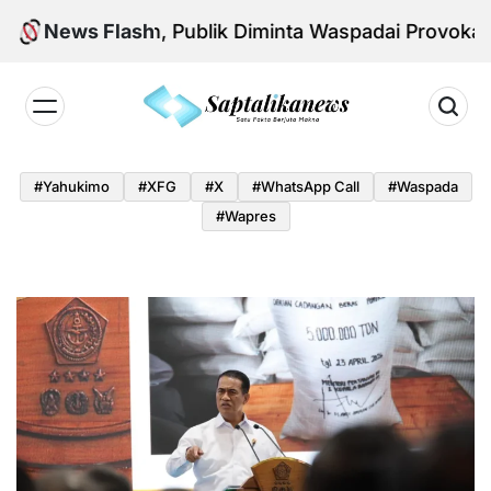
Skip
ional Aman, Publik Diminta Waspadai Provokasi Jelan
News Flash
to
content
Saptalikanews.id
#yahukimo
#XFG
#x
#WhatsApp Call
#waspada
#Wapres