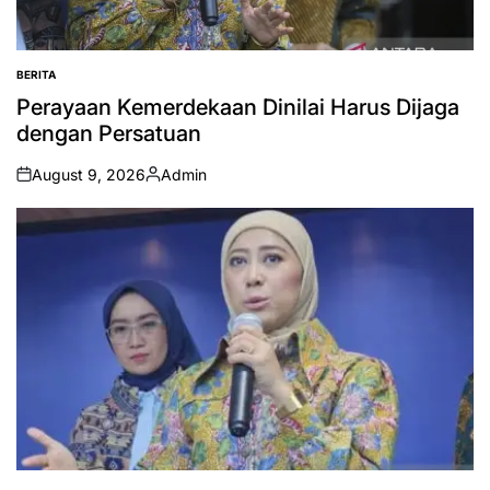
BERITA
POSTED
IN
Perayaan Kemerdekaan Dinilai Harus Dijaga
dengan Persatuan
August 9, 2026
Admin
on
Posted
by