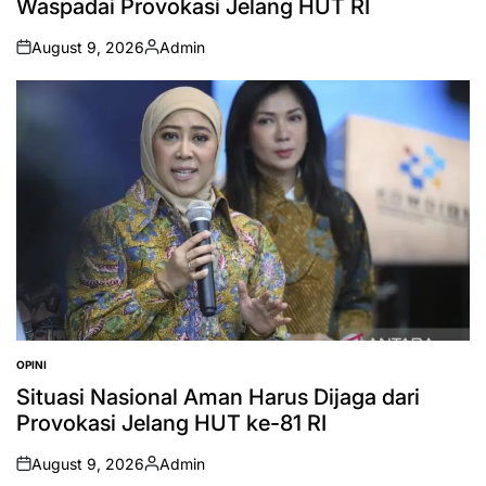
Waspadai Provokasi Jelang HUT RI
August 9, 2026
Admin
on
Posted
by
OPINI
POSTED
IN
Situasi Nasional Aman Harus Dijaga dari
Provokasi Jelang HUT ke-81 RI
August 9, 2026
Admin
on
Posted