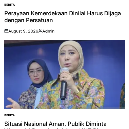
BERITA
POSTED
IN
Perayaan Kemerdekaan Dinilai Harus Dijaga
dengan Persatuan
August 9, 2026
Admin
on
Posted
by
BERITA
POSTED
IN
Situasi Nasional Aman, Publik Diminta