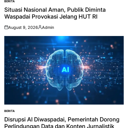
BERITA
POSTED
IN
Situasi Nasional Aman, Publik Diminta
Waspadai Provokasi Jelang HUT RI
August 9, 2026
Admin
on
Posted
by
BERITA
POSTED
IN
Disrupsi AI Diwaspadai, Pemerintah Dorong
Perlindungan Data dan Konten Jurnalistik