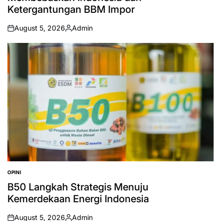
Ketergantungan BBM Impor
August 5, 2026
Admin
on
Posted
by
OPINI
POSTED
IN
B50 Langkah Strategis Menuju
Kemerdekaan Energi Indonesia
August 5, 2026
Admin