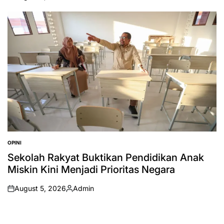
on
Posted
by
OPINI
POSTED
IN
Sekolah Rakyat Buktikan Pendidikan Anak
Miskin Kini Menjadi Prioritas Negara
August 5, 2026
Admin
on
Posted
by