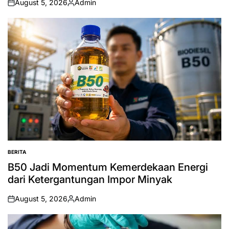
August 5, 2026
Admin
on
Posted
by
BERITA
POSTED
IN
B50 Jadi Momentum Kemerdekaan Energi
dari Ketergantungan Impor Minyak
August 5, 2026
Admin
on
Posted
by