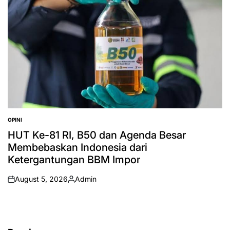
OPINI
POSTED
IN
HUT Ke-81 RI, B50 dan Agenda Besar
Membebaskan Indonesia dari
Ketergantungan BBM Impor
August 5, 2026
Admin
on
Posted
by