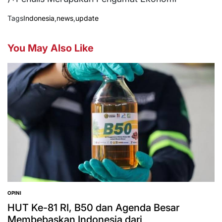
Tags
Indonesia
,
news
,
update
You May Also Like
OPINI
POSTED
IN
HUT Ke-81 RI, B50 dan Agenda Besar
Membebaskan Indonesia dari