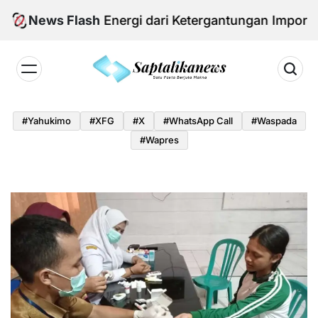
Skip
ekaan Energi dari Ketergantungan Impor Minyak
News Flash
to
content
Saptalikanews.id
#yahukimo
#XFG
#x
#WhatsApp Call
#waspada
#Wapres