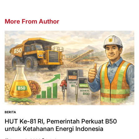
More From Author
BERITA
POSTED
IN
HUT Ke-81 RI, Pemerintah Perkuat B50
untuk Ketahanan Energi Indonesia