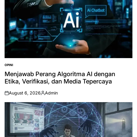
OPINI
POSTED
IN
Menjawab Perang Algoritma AI dengan
Etika, Verifikasi, dan Media Tepercaya
August 6, 2026
Admin
on
Posted
by