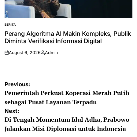
BERITA
POSTED
IN
Perang Algoritma AI Makin Kompleks, Publik
Diminta Verifikasi Informasi Digital
August 6, 2026
Admin
on
Posted
by
Post
Previous:
Pemerintah Perkuat Koperasi Merah Putih
navigation
sebagai Pusat Layanan Terpadu
Next:
Di Tengah Momentum Idul Adha, Prabowo
Jalankan Misi Diplomasi untuk Indonesia