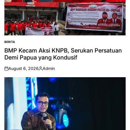
BERITA
POSTED
IN
BMP Kecam Aksi KNPB, Serukan Persatuan
Demi Papua yang Kondusif
August 6, 2026
Admin
on
Posted
by