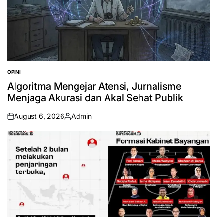
OPINI
POSTED
IN
Algoritma Mengejar Atensi, Jurnalisme
Menjaga Akurasi dan Akal Sehat Publik
August 6, 2026
Admin
on
Posted
by