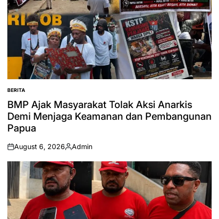
BERITA
POSTED
IN
BMP Ajak Masyarakat Tolak Aksi Anarkis
Demi Menjaga Keamanan dan Pembangunan
Papua
August 6, 2026
Admin
on
Posted
by