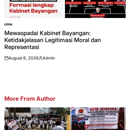
OPINI
POSTED
IN
Mewaspadai Kabinet Bayangan:
Ketidakjelasan Legitimasi Moral dan
Representasi
August 6, 2026
Admin
on
Posted
by
More From Author