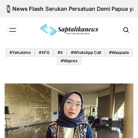
Skip
i KNPB, Serukan Persatuan Demi Papua yang Kondu
News Flash
to
content
Saptalikanews.id
#yahukimo
#XFG
#x
#WhatsApp Call
#waspada
#Wapres