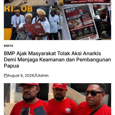
BERITA
POSTED
IN
BMP Ajak Masyarakat Tolak Aksi Anarkis
Demi Menjaga Keamanan dan Pembangunan
Papua
August 6, 2026
Admin
on
Posted
by