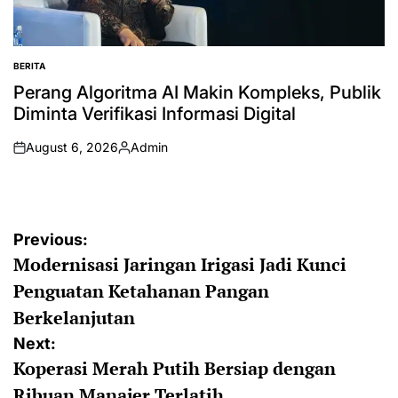
BERITA
POSTED
IN
Perang Algoritma AI Makin Kompleks, Publik
Diminta Verifikasi Informasi Digital
August 6, 2026
Admin
on
Posted
by
Post
Previous:
Modernisasi Jaringan Irigasi Jadi Kunci
navigation
Penguatan Ketahanan Pangan
Berkelanjutan
Next:
Koperasi Merah Putih Bersiap dengan
Ribuan Manajer Terlatih