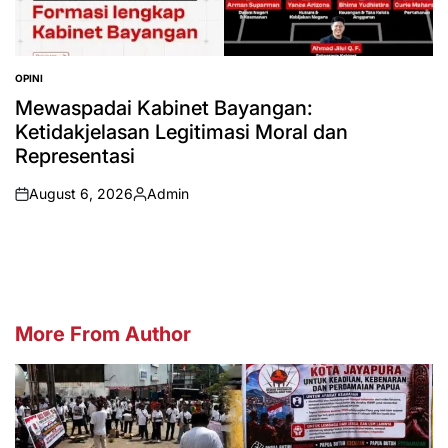
OPINI
POSTED
IN
Mewaspadai Kabinet Bayangan:
Ketidakjelasan Legitimasi Moral dan
Representasi
August 6, 2026
Admin
on
Posted
by
More From Author