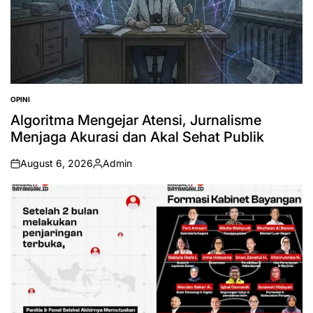
OPINI
POSTED
IN
Algoritma Mengejar Atensi, Jurnalisme
Menjaga Akurasi dan Akal Sehat Publik
August 6, 2026
Admin
on
Posted
by