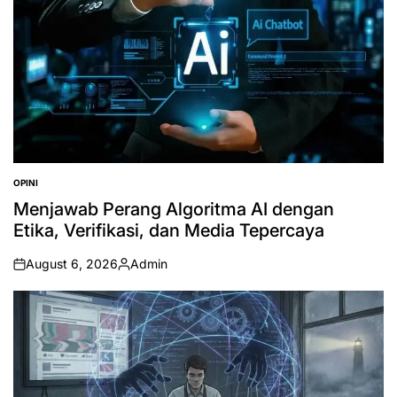
OPINI
POSTED
IN
Menjawab Perang Algoritma AI dengan
Etika, Verifikasi, dan Media Tepercaya
August 6, 2026
Admin
on
Posted
by