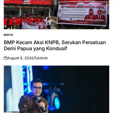
BERITA
POSTED
IN
BMP Kecam Aksi KNPB, Serukan Persatuan
Demi Papua yang Kondusif
August 6, 2026
Admin
on
Posted
by