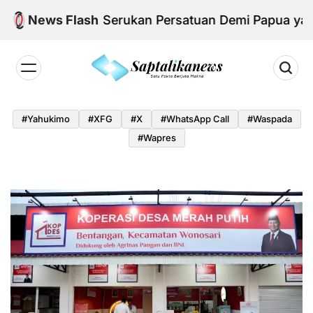
Skip
i KNPB, Serukan Persatuan Demi Papua yang Kondu
News Flash
to
content
Saptalikanews.id
#yahukimo
#XFG
#x
#WhatsApp Call
#waspada
#Wapres