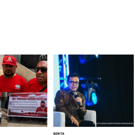
by
by
BERITA