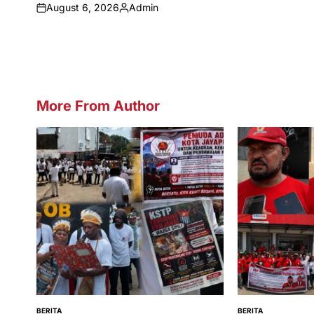
August 6, 2026
Admin
on
Posted
by
More From Author
BERITA
BERITA