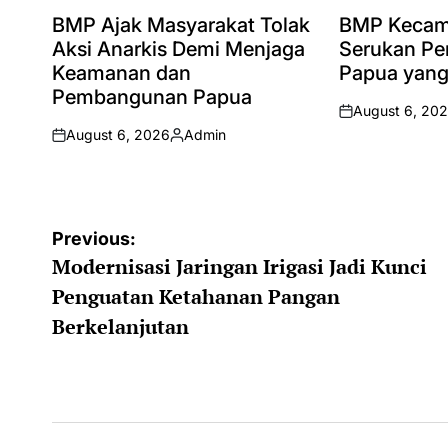
POSTED
POSTED
IN
IN
BMP Ajak Masyarakat Tolak
BMP Kecam
Aksi Anarkis Demi Menjaga
Serukan Pe
Keamanan dan
Papua yang
Pembangunan Papua
August 6, 20
on
August 6, 2026
Admin
on
Posted
by
Post
Previous:
Modernisasi Jaringan Irigasi Jadi Kunci
navigation
Penguatan Ketahanan Pangan
Berkelanjutan