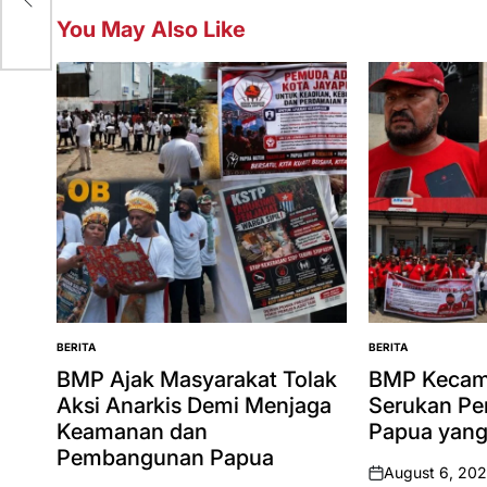
You May Also Like
BERITA
BERITA
POSTED
POSTED
IN
IN
BMP Ajak Masyarakat Tolak
BMP Kecam
Aksi Anarkis Demi Menjaga
Serukan Pe
Keamanan dan
Papua yang
Pembangunan Papua
August 6, 20
on