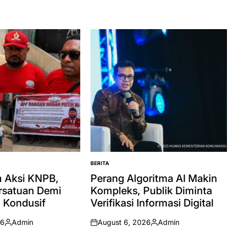
BERITA
POSTED
IN
 Aksi KNPB,
Perang Algoritma AI Makin
rsatuan Demi
Kompleks, Publik Diminta
 Kondusif
Verifikasi Informasi Digital
26
Admin
August 6, 2026
Admin
Posted
on
Posted