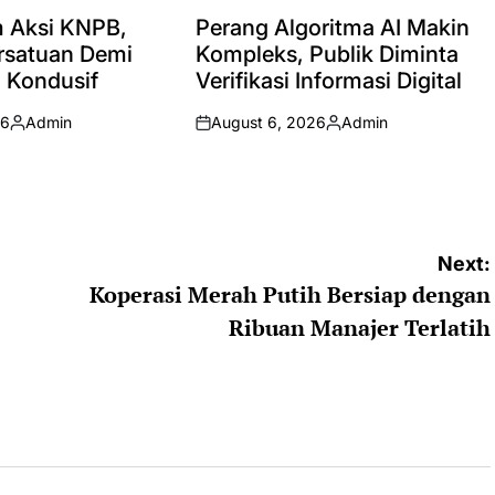
POSTED
IN
 Aksi KNPB,
Perang Algoritma AI Makin
rsatuan Demi
Kompleks, Publik Diminta
 Kondusif
Verifikasi Informasi Digital
26
Admin
August 6, 2026
Admin
Posted
on
Posted
by
by
Next:
Koperasi Merah Putih Bersiap dengan
Ribuan Manajer Terlatih