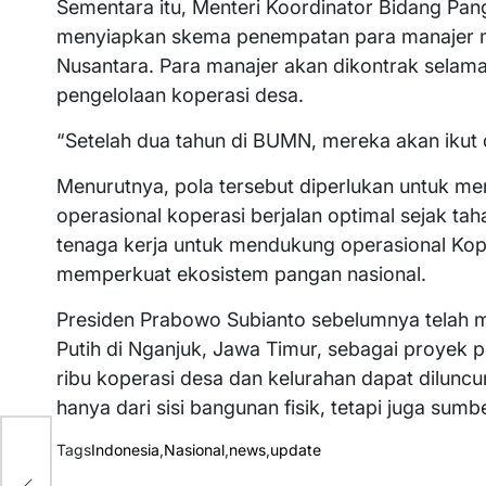
Sementara itu, Menteri Koordinator Bidang Pan
menyiapkan skema penempatan para manajer m
Nusantara. Para manajer akan dikontrak selam
pengelolaan koperasi desa.
“Setelah dua tahun di BUMN, mereka akan ikut di
Menurutnya, pola tersebut diperlukan untuk 
operasional koperasi berjalan optimal sejak t
tenaga kerja untuk mendukung operasional Kopd
memperkuat ekosistem pangan nasional.
Presiden Prabowo Subianto sebelumnya telah m
Putih di Nganjuk, Jawa Timur, sebagai proyek 
ribu koperasi desa dan kelurahan dapat dilun
hanya dari sisi bangunan fisik, tetapi juga sum
i
Tags
Indonesia
,
Nasional
,
news
,
update