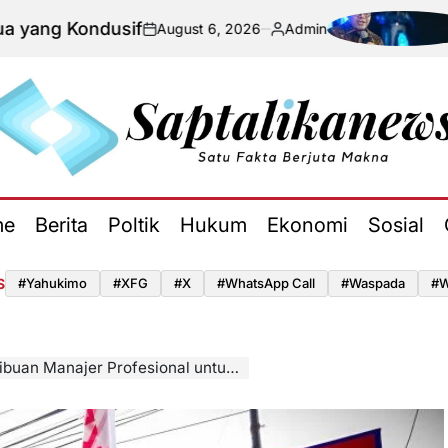
ndusif
Perang 
August 6, 2026
Admin
on
Posted
by
aptalikanews.id
me
Berita
Poltik
Hukum
Ekonomi
Sosial
S
#yahukimo
#XFG
#x
#WhatsApp Call
#waspada
#W
er Profesional untuk Perkuat Operasional