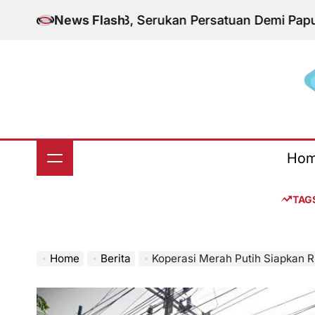
Skip
Aksi KNPB, Serukan Persatuan Demi Papua yang Ko
News Flash
to
content
S
Ho
TAG
Home
Berita
Koperasi Merah Putih Siapkan Ribuan Manaj