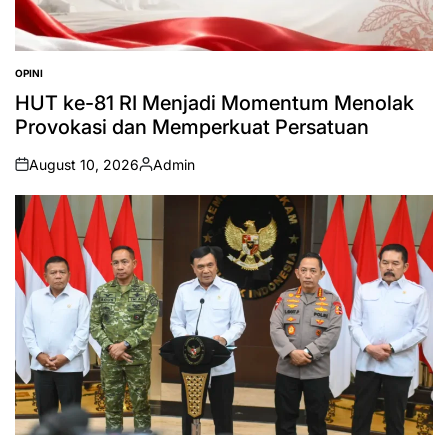
OPINI
POSTED
IN
HUT ke-81 RI Menjadi Momentum Menolak
Provokasi dan Memperkuat Persatuan
August 10, 2026
Admin
on
Posted
by