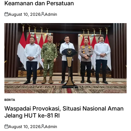
Keamanan dan Persatuan
August 10, 2026
Admin
on
Posted
by
BERITA
POSTED
IN
Waspadai Provokasi, Situasi Nasional Aman
Jelang HUT ke-81 RI
August 10, 2026
Admin
on
Posted