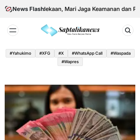
Skip
ari Kemerdekaan, Mari Jaga Keamanan dan Persatua
News Flash
to
content
Saptalikanews.id
#yahukimo
#XFG
#x
#WhatsApp Call
#waspada
#Wapres