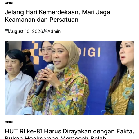
OPINI
POSTED
IN
Jelang Hari Kemerdekaan, Mari Jaga
Keamanan dan Persatuan
August 10, 2026
Admin
on
Posted
by
OPINI
POSTED
IN
HUT RI ke-81 Harus Dirayakan dengan Fakta,
Bukan Hoaks yang Memecah Belah