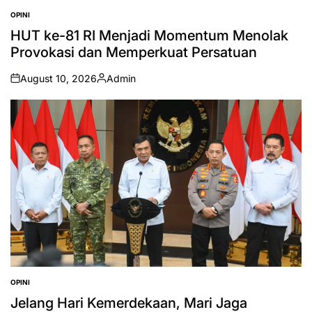
OPINI
POSTED
IN
HUT ke-81 RI Menjadi Momentum Menolak
Provokasi dan Memperkuat Persatuan
August 10, 2026
Admin
on
Posted
by
OPINI
POSTED
IN
Jelang Hari Kemerdekaan, Mari Jaga