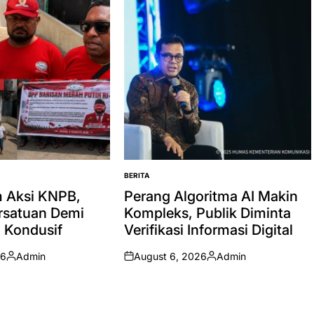
BERITA
POSTED
IN
 Aksi KNPB,
Perang Algoritma AI Makin
rsatuan Demi
Kompleks, Publik Diminta
 Kondusif
Verifikasi Informasi Digital
26
Admin
August 6, 2026
Admin
Posted
on
Posted
by
by