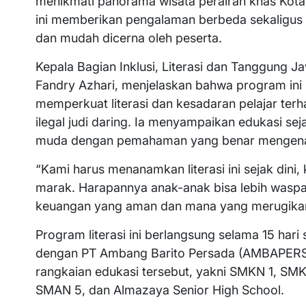
menikmati panorama wisata perairan khas Kota 
ini memberikan pengalaman berbeda sekaligus 
dan mudah dicerna oleh peserta.
Kepala Bagian Inklusi, Literasi dan Tanggung Ja
Fandry Azhari, menjelaskan bahwa program ini
memperkuat literasi dan kesadaran pelajar ter
ilegal judi daring. Ia menyampaikan edukasi se
muda dengan pemahaman yang benar mengenai
“Kami harus menanamkan literasi ini sejak dini, k
marak. Harapannya anak-anak bisa lebih wa
keuangan yang aman dan mana yang merugikan,
Program literasi ini berlangsung selama 15 har
dengan PT Ambang Barito Persada (AMBAPERS). 
rangkaian edukasi tersebut, yakni SMKN 1, S
SMAN 5, dan Almazaya Senior High School.