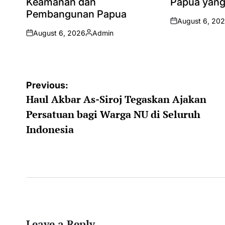
Keamanan dan
Papua yang
Pembangunan Papua
August 6, 20
on
August 6, 2026
Admin
on
Posted
by
Post
Previous:
Haul Akbar As-Siroj Tegaskan Ajakan
navigation
Persatuan bagi Warga NU di Seluruh
Indonesia
Leave a Reply