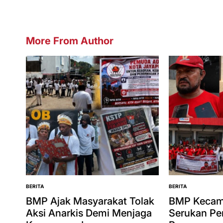
More From Author
BERITA
BERITA
POSTED
POSTED
IN
IN
BMP Ajak Masyarakat Tolak
BMP Kecam
Aksi Anarkis Demi Menjaga
Serukan Pe