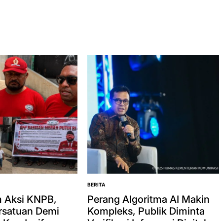
BERITA
POSTED
IN
 Aksi KNPB,
Perang Algoritma AI Makin
rsatuan Demi
Kompleks, Publik Diminta