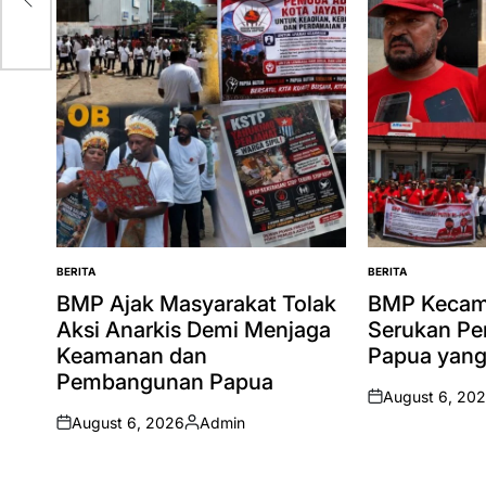
BERITA
BERITA
POSTED
POSTED
IN
IN
BMP Ajak Masyarakat Tolak
BMP Kecam
Aksi Anarkis Demi Menjaga
Serukan Pe
Keamanan dan
Papua yang
Pembangunan Papua
August 6, 20
on
August 6, 2026
Admin
on
Posted
by