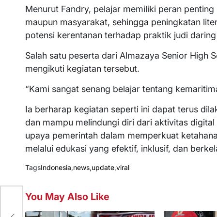
Menurut Fandry, pelajar memiliki peran pentin
maupun masyarakat, sehingga peningkatan lit
potensi kerentanan terhadap praktik judi darin
Salah satu peserta dari Almazaya Senior High
mengikuti kegiatan tersebut.
“Kami sangat senang belajar tentang kemaritim
Ia berharap kegiatan seperti ini dapat terus di
dan mampu melindungi diri dari aktivitas digit
upaya pemerintah dalam memperkuat ketahanan
melalui edukasi yang efektif, inklusif, dan berkel
Tags
Indonesia
,
news
,
update
,
viral
You May Also Like
kan
ga