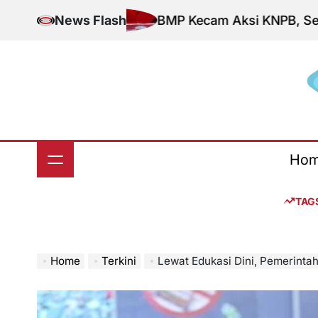
Skip
News Flash
BMP Kecam Aksi KNPB, Serukan Pers
to
content
S
Ho
TAG
Home
Terkini
Lewat Edukasi Dini, Pemerintah Dorong Pel