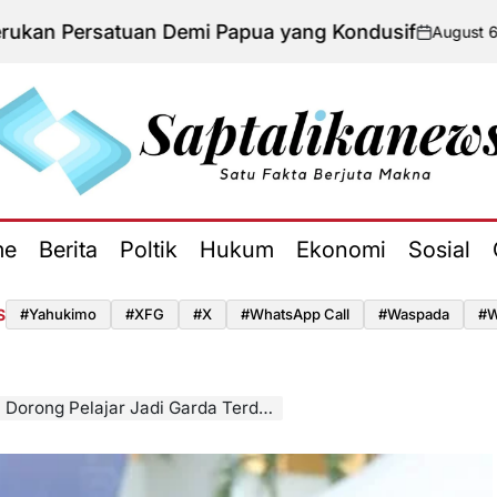
atuan Demi Papua yang Kondusif
August 6, 2026
Adm
on
Poste
by
aptalikanews.id
me
Berita
Poltik
Hukum
Ekonomi
Sosial
S
#yahukimo
#XFG
#x
#WhatsApp Call
#waspada
#W
ajar Jadi Garda Terdepan Melawan Judi Daring