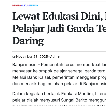
BERITA
HUKUM
TERKINI
POSTED
Lewat Edukasi Dini
IN
Pelajar Jadi Garda 
Daring
on
November 23, 2025
Admin
Banjarmasin – Pemerintah terus memperkuat la
menyasar kelompok pelajar sebagai garda ter
Melalui Bank Kalsel, pemerintah menggelar pro
dan menarik bagi puluhan pelajar di Banjarmasi
Dalam kegiatan bertajuk Edukasi Maritim, Liter
pelajar diajak menyusuri Sungai Barito mengguna