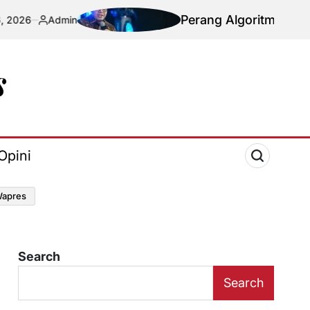
Perang Algoritma AI Makin Komplek
in
d
Opini
apres
Search
Search