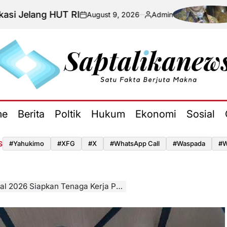
 HUT RI
Situas
August 9, 2026
Admin
on
Posted
by
aptalikanews.id
me
Berita
Poltik
Hukum
Ekonomi
Sosial
S
#yahukimo
#XFG
#x
#WhatsApp Call
#waspada
#W
026 Siapkan Tenaga Kerja Produktif