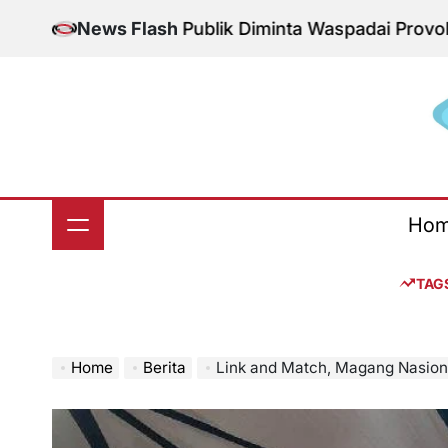
Skip
onal Aman, Publik Diminta Waspadai Provokasi Jelang
News Flash
to
content
S
Ho
TAG
Home
Berita
Link and Match, Magang Nasional 2