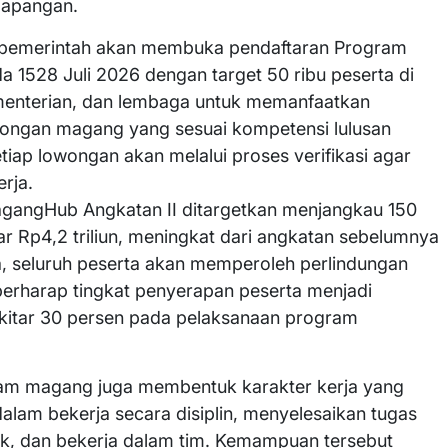
 lapangan.
n pemerintah akan membuka pendaftaran Program
1528 Juli 2026 dengan target 50 ribu peserta di
ementerian, dan lembaga untuk memanfaatkan
ngan magang yang sesuai kompetensi lulusan
iap lowongan akan melalui proses verifikasi agar
rja.
agangHub Angkatan II ditargetkan menjangkau 150
 Rp4,2 triliun, meningkat dari angkatan sebelumnya
, seluruh peserta akan memperoleh perlindungan
erharap tingkat penyerapan peserta menjadi
ekitar 30 persen pada pelaksanaan program
am magang juga membentuk karakter kerja yang
lam bekerja secara disiplin, menyelesaikan tugas
k, dan bekerja dalam tim. Kemampuan tersebut