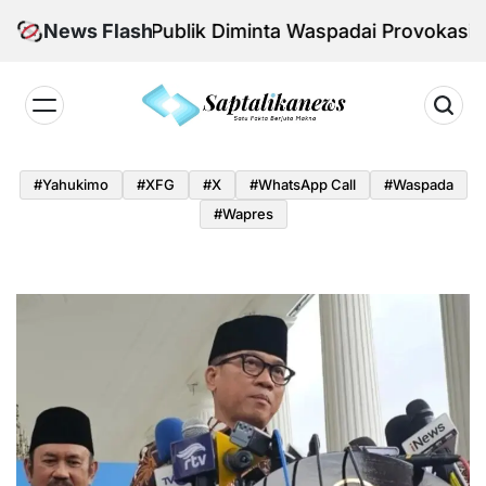
Skip
nal Aman, Publik Diminta Waspadai Provokasi Jelang 
News Flash
to
content
Saptalikanews.id
#yahukimo
#XFG
#x
#WhatsApp Call
#waspada
#Wapres