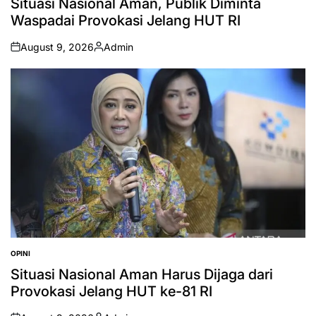
Situasi Nasional Aman, Publik Diminta
Waspadai Provokasi Jelang HUT RI
August 9, 2026
Admin
on
Posted
by
OPINI
POSTED
IN
Situasi Nasional Aman Harus Dijaga dari
Provokasi Jelang HUT ke-81 RI