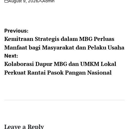
August 9, 2026
Admin
on
Posted
by
Post
Previous:
Kemitraan Strategis dalam MBG Perluas
navigation
Manfaat bagi Masyarakat dan Pelaku Usaha
Next:
Kolaborasi Dapur MBG dan UMKM Lokal
Perkuat Rantai Pasok Pangan Nasional
Leave a Reply