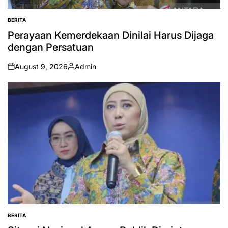
BERITA
POSTED
IN
Perayaan Kemerdekaan Dinilai Harus Dijaga
dengan Persatuan
August 9, 2026
Admin
on
Posted
by
BERITA
POSTED
IN