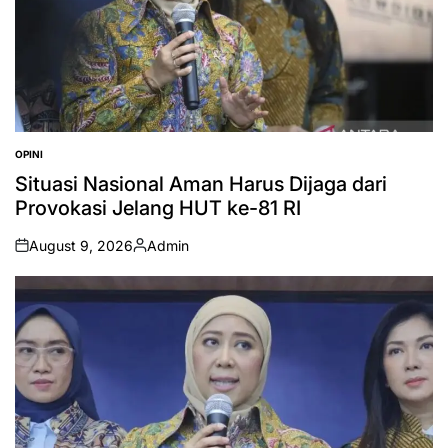
OPINI
POSTED
IN
Situasi Nasional Aman Harus Dijaga dari
Provokasi Jelang HUT ke-81 RI
August 9, 2026
Admin
on
Posted
by