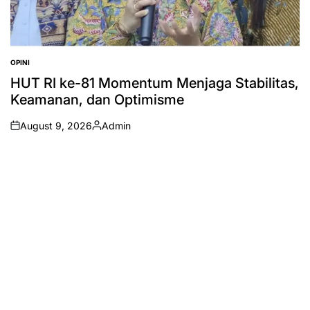
OPINI
POSTED
IN
HUT RI ke-81 Momentum Menjaga Stabilitas,
Keamanan, dan Optimisme
August 9, 2026
Admin
on
Posted
by