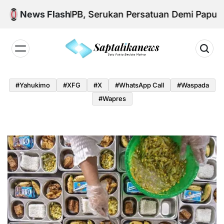
Skip
 Aksi KNPB, Serukan Persatuan Demi Papua yang 
News Flash
to
content
Saptalikanews.id
#yahukimo
#XFG
#x
#WhatsApp Call
#waspada
#Wapres