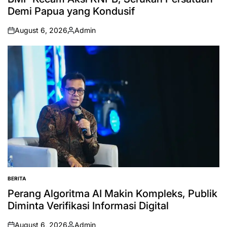
Demi Papua yang Kondusif
August 6, 2026
Admin
on
Posted
by
BERITA
POSTED
IN
Perang Algoritma AI Makin Kompleks, Publik
Diminta Verifikasi Informasi Digital
August 6, 2026
Admin