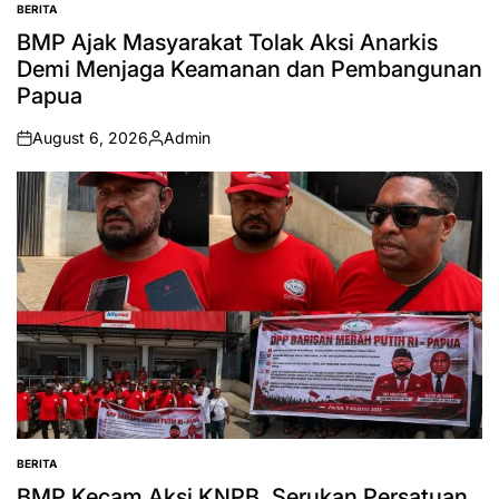
BERITA
POSTED
IN
BMP Ajak Masyarakat Tolak Aksi Anarkis
Demi Menjaga Keamanan dan Pembangunan
Papua
August 6, 2026
Admin
on
Posted
by
BERITA
POSTED
IN
BMP Kecam Aksi KNPB, Serukan Persatuan