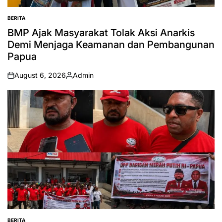
BERITA
POSTED
IN
BMP Ajak Masyarakat Tolak Aksi Anarkis
Demi Menjaga Keamanan dan Pembangunan
Papua
August 6, 2026
Admin
on
Posted
by
BERITA