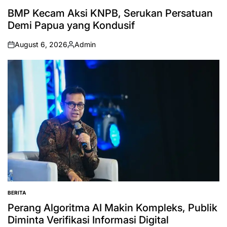
POSTED
IN
BMP Kecam Aksi KNPB, Serukan Persatuan
Demi Papua yang Kondusif
August 6, 2026
Admin
on
Posted
by
BERITA
POSTED
IN
Perang Algoritma AI Makin Kompleks, Publik
Diminta Verifikasi Informasi Digital