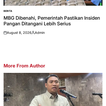
BERITA
POSTED
IN
MBG Dibenahi, Pemerintah Pastikan Insiden
Pangan Ditangani Lebih Serius
August 8, 2026
Admin
on
Posted
by
More From Author