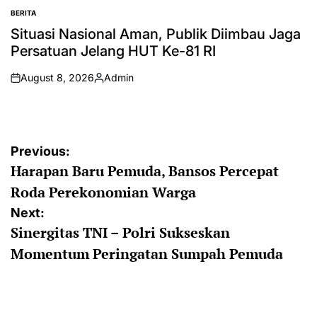
BERITA
POSTED
IN
Situasi Nasional Aman, Publik Diimbau Jaga
Persatuan Jelang HUT Ke-81 RI
August 8, 2026
Admin
on
Posted
by
Post
Previous:
Harapan Baru Pemuda, Bansos Percepat
navigation
Roda Perekonomian Warga
Next:
Sinergitas TNI – Polri Sukseskan
Momentum Peringatan Sumpah Pemuda