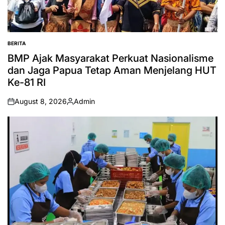
BERITA
POSTED
IN
BMP Ajak Masyarakat Perkuat Nasionalisme
dan Jaga Papua Tetap Aman Menjelang HUT
Ke-81 RI
August 8, 2026
Admin
on
Posted
by