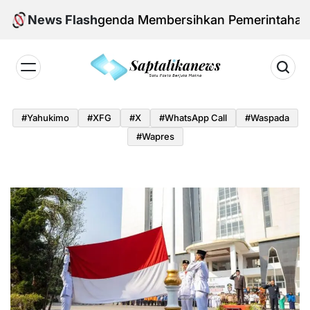
Skip
owo dan Agenda Membersihkan Pemerintahan Daerah
News Flash
to
content
Saptalikanews.id
#yahukimo
#XFG
#x
#WhatsApp Call
#waspada
#Wapres