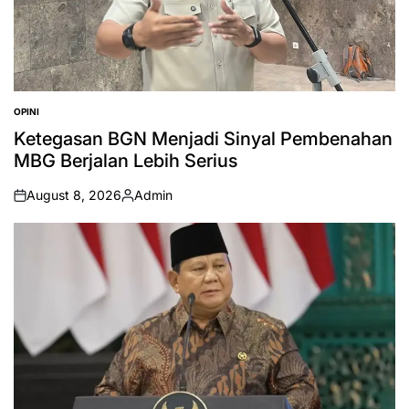
OPINI
POSTED
IN
Ketegasan BGN Menjadi Sinyal Pembenahan
MBG Berjalan Lebih Serius
August 8, 2026
Admin
on
Posted
by