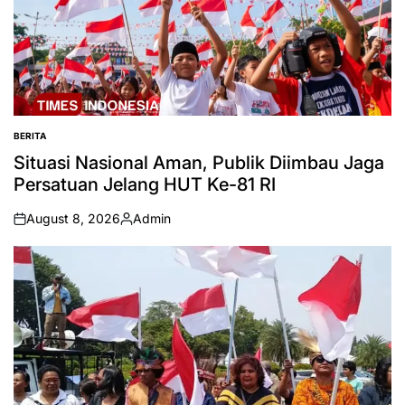
BERITA
POSTED
IN
Situasi Nasional Aman, Publik Diimbau Jaga
Persatuan Jelang HUT Ke-81 RI
August 8, 2026
Admin
on
Posted
by