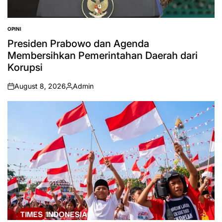
OPINI
POSTED
IN
Presiden Prabowo dan Agenda
Membersihkan Pemerintahan Daerah dari
Korupsi
August 8, 2026
Admin
on
Posted
by