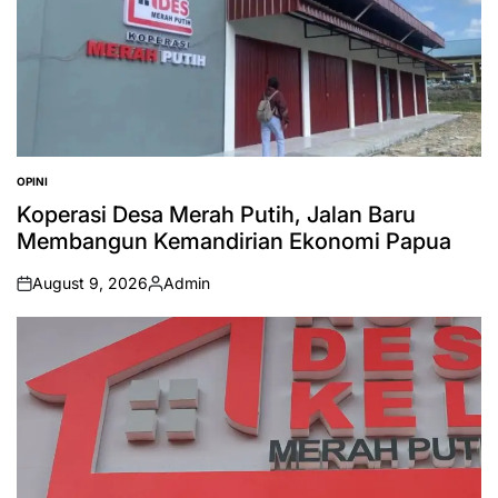
OPINI
POSTED
IN
Koperasi Desa Merah Putih, Jalan Baru
Membangun Kemandirian Ekonomi Papua
August 9, 2026
Admin
on
Posted
by