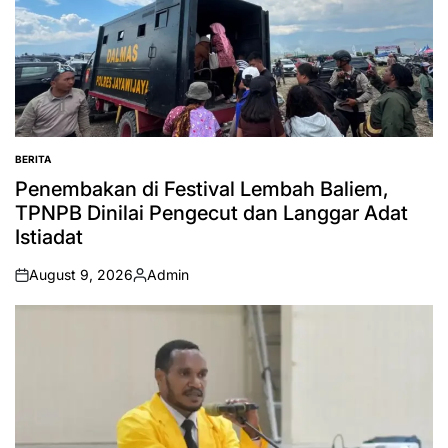
BERITA
POSTED
IN
Penembakan di Festival Lembah Baliem,
TPNPB Dinilai Pengecut dan Langgar Adat
Istiadat
August 9, 2026
Admin
on
Posted
by