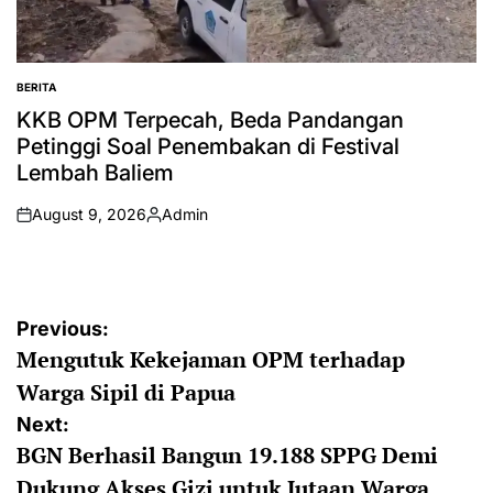
BERITA
POSTED
IN
KKB OPM Terpecah, Beda Pandangan
Petinggi Soal Penembakan di Festival
Lembah Baliem
August 9, 2026
Admin
on
Posted
by
Post
Previous:
Mengutuk Kekejaman OPM terhadap
navigation
Warga Sipil di Papua
Next:
BGN Berhasil Bangun 19.188 SPPG Demi
Dukung Akses Gizi untuk Jutaan Warga