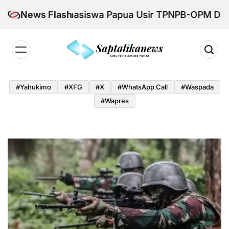
Skip
s, Mahasiswa Papua Usir TPNPB-OPM Dari Lingkung
News Flash
to
content
Saptalikanews.id
#yahukimo
#XFG
#x
#WhatsApp Call
#waspada
#Wapres