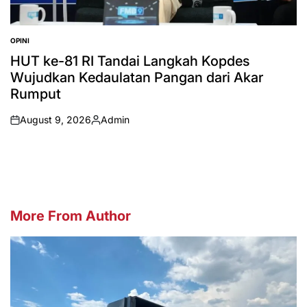
OPINI
POSTED
IN
HUT ke-81 RI Tandai Langkah Kopdes
Wujudkan Kedaulatan Pangan dari Akar
Rumput
August 9, 2026
Admin
on
Posted
by
More From Author