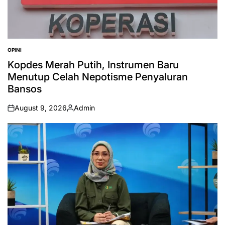
OPINI
POSTED
IN
Kopdes Merah Putih, Instrumen Baru
Menutup Celah Nepotisme Penyaluran
Bansos
August 9, 2026
Admin
on
Posted
by