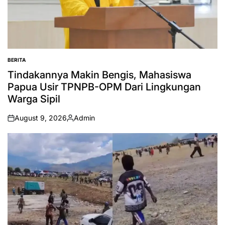
BERITA
POSTED
IN
Tindakannya Makin Bengis, Mahasiswa
Papua Usir TPNPB-OPM Dari Lingkungan
Warga Sipil
August 9, 2026
Admin
on
Posted
by