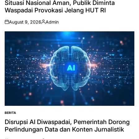
Situasi Nasional Aman, Publik Diminta
Waspadai Provokasi Jelang HUT RI
August 9, 2026
Admin
on
Posted
by
BERITA
POSTED
IN
Disrupsi AI Diwaspadai, Pemerintah Dorong
Perlindungan Data dan Konten Jurnalistik