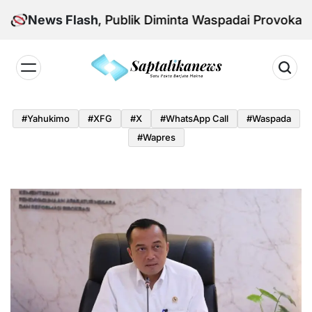
Skip
onal Aman, Publik Diminta Waspadai Provokasi Jelan
News Flash
to
content
Saptalikanews.id
#yahukimo
#XFG
#x
#WhatsApp Call
#waspada
#Wapres