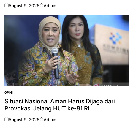
August 9, 2026
Admin
on
Posted
by
OPINI
POSTED
IN
Situasi Nasional Aman Harus Dijaga dari
Provokasi Jelang HUT ke-81 RI
August 9, 2026
Admin
on
Posted
by