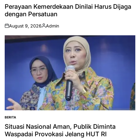
IN
Perayaan Kemerdekaan Dinilai Harus Dijaga
dengan Persatuan
August 9, 2026
Admin
on
Posted
by
BERITA
POSTED
IN
Situasi Nasional Aman, Publik Diminta
Waspadai Provokasi Jelang HUT RI