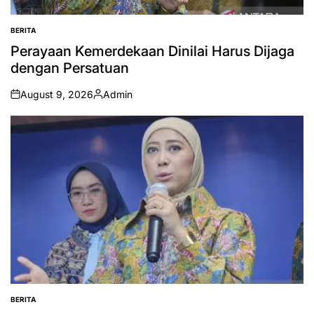
BERITA
POSTED
IN
Perayaan Kemerdekaan Dinilai Harus Dijaga
dengan Persatuan
August 9, 2026
Admin
on
Posted
by
BERITA
POSTED
IN