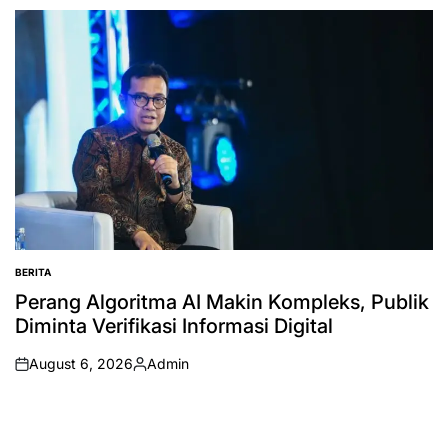
by
BERITA
POSTED
IN
Perang Algoritma AI Makin Kompleks, Publik
Diminta Verifikasi Informasi Digital
August 6, 2026
Admin
on
Posted
by