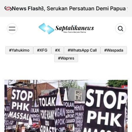
Skip
ksi KNPB, Serukan Persatuan Demi Papua yang Kon
News Flash
to
content
Saptalikanews.id
#yahukimo
#XFG
#x
#WhatsApp Call
#waspada
#Wapres