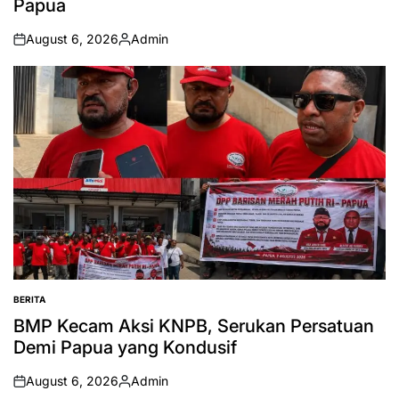
Papua
August 6, 2026
Admin
on
Posted
by
BERITA
POSTED
IN
BMP Kecam Aksi KNPB, Serukan Persatuan
Demi Papua yang Kondusif
August 6, 2026
Admin
on
Posted