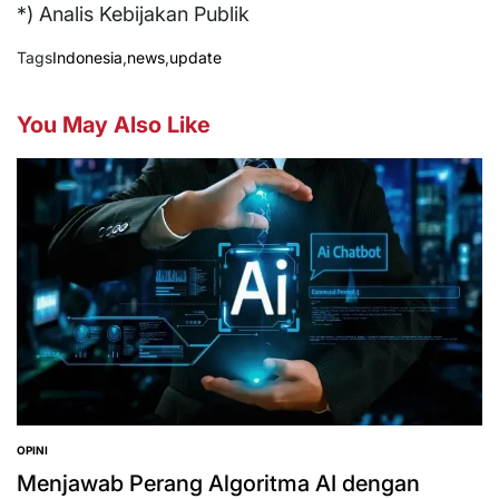
*) Analis Kebijakan Publik
Tags
Indonesia
,
news
,
update
You May Also Like
OPINI
POSTED
IN
Menjawab Perang Algoritma AI dengan