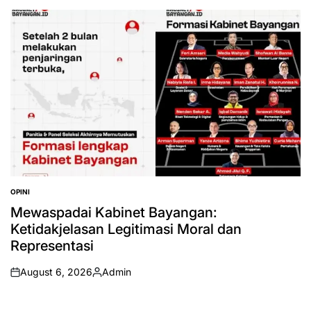
by
OPINI
POSTED
IN
Mewaspadai Kabinet Bayangan:
Ketidakjelasan Legitimasi Moral dan
Representasi
August 6, 2026
Admin
on
Posted
by