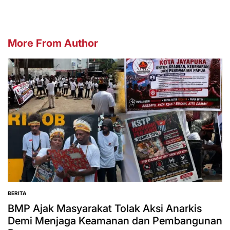
More From Author
BERITA
POSTED
IN
BMP Ajak Masyarakat Tolak Aksi Anarkis
Demi Menjaga Keamanan dan Pembangunan