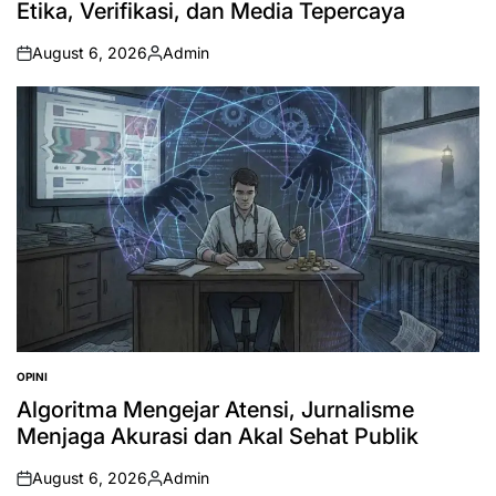
Etika, Verifikasi, dan Media Tepercaya
August 6, 2026
Admin
on
Posted
by
OPINI
POSTED
IN
Algoritma Mengejar Atensi, Jurnalisme
Menjaga Akurasi dan Akal Sehat Publik
August 6, 2026
Admin
on
Posted