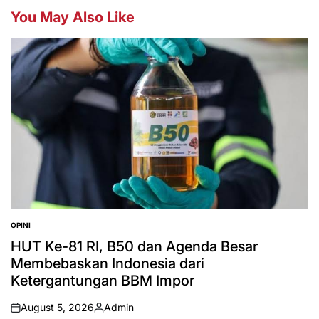
You May Also Like
OPINI
POSTED
IN
HUT Ke-81 RI, B50 dan Agenda Besar
Membebaskan Indonesia dari
Ketergantungan BBM Impor
August 5, 2026
Admin
on
Posted