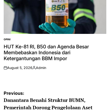
OPINI
POSTED
IN
HUT Ke-81 RI, B50 dan Agenda Besar
Membebaskan Indonesia dari
Ketergantungan BBM Impor
August 5, 2026
Admin
on
Posted
by
Post
Previous:
Danantara Benahi Struktur BUMN,
navigation
Pemerintah Dorong Pengelolaan Aset