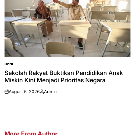
OPINI
POSTED
IN
Sekolah Rakyat Buktikan Pendidikan Anak
Miskin Kini Menjadi Prioritas Negara
August 5, 2026
Admin
on
Posted
by
More From Author