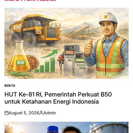
BERITA
POSTED
IN
HUT Ke-81 RI, Pemerintah Perkuat B50
untuk Ketahanan Energi Indonesia
August 5, 2026
Admin
on
Posted
by