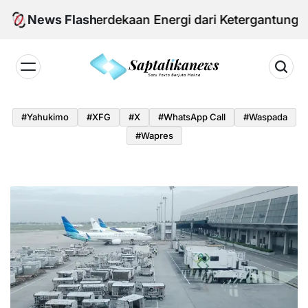
Skip
m Kemerdekaan Energi dari Ketergantungan Impor 
News Flash
to
content
Saptalikanews.id
#yahukimo
#XFG
#x
#WhatsApp Call
#waspada
#Wapres