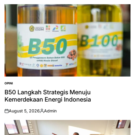
by
OPINI
POSTED
IN
B50 Langkah Strategis Menuju
Kemerdekaan Energi Indonesia
August 5, 2026
Admin
on
Posted
by