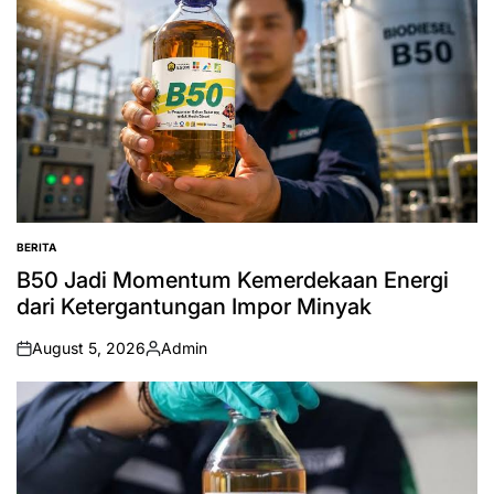
BERITA
POSTED
IN
B50 Jadi Momentum Kemerdekaan Energi
dari Ketergantungan Impor Minyak
August 5, 2026
Admin
on
Posted
by