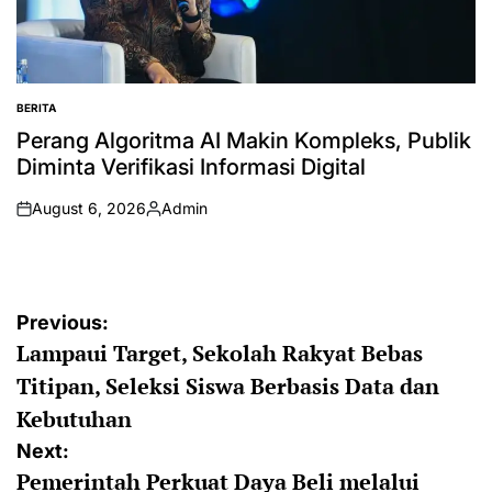
BERITA
POSTED
IN
Perang Algoritma AI Makin Kompleks, Publik
Diminta Verifikasi Informasi Digital
August 6, 2026
Admin
on
Posted
by
Post
Previous:
Lampaui Target, Sekolah Rakyat Bebas
navigation
Titipan, Seleksi Siswa Berbasis Data dan
Kebutuhan
Next:
Pemerintah Perkuat Daya Beli melalui