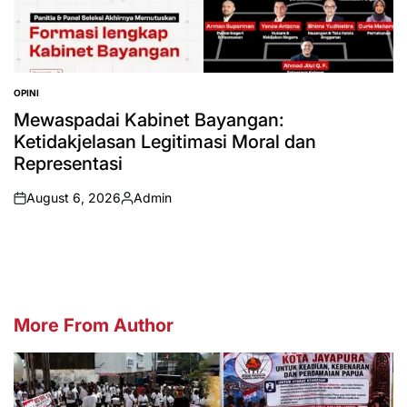
OPINI
POSTED
IN
Mewaspadai Kabinet Bayangan:
Ketidakjelasan Legitimasi Moral dan
Representasi
August 6, 2026
Admin
on
Posted
by
More From Author