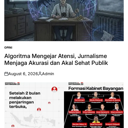
OPINI
POSTED
IN
Algoritma Mengejar Atensi, Jurnalisme
Menjaga Akurasi dan Akal Sehat Publik
August 6, 2026
Admin
on
Posted
by