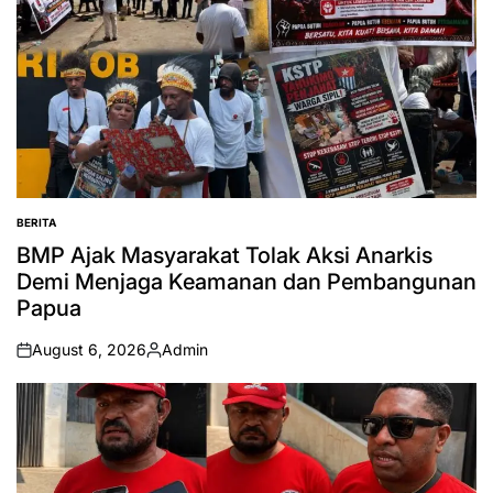
BERITA
POSTED
IN
BMP Ajak Masyarakat Tolak Aksi Anarkis
Demi Menjaga Keamanan dan Pembangunan
Papua
August 6, 2026
Admin
on
Posted
by