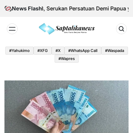
Skip
si KNPB, Serukan Persatuan Demi Papua yang Kond
News Flash
to
content
Saptalikanews.id
#yahukimo
#XFG
#x
#WhatsApp Call
#waspada
#Wapres