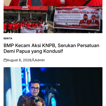
BERITA
POSTED
IN
BMP Kecam Aksi KNPB, Serukan Persatuan
Demi Papua yang Kondusif
August 6, 2026
Admin
on
Posted
by