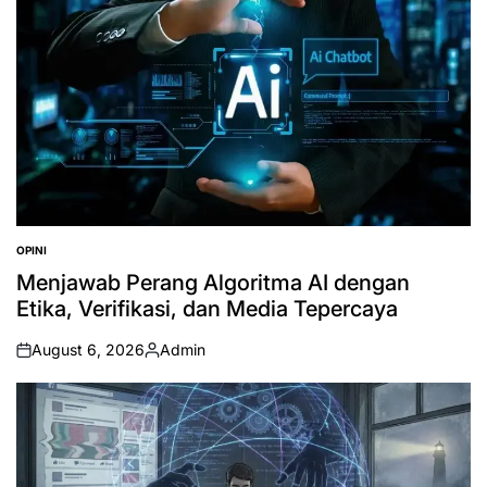
OPINI
POSTED
IN
Menjawab Perang Algoritma AI dengan
Etika, Verifikasi, dan Media Tepercaya
August 6, 2026
Admin
on
Posted
by