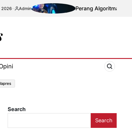
Perang Algoritma AI Makin Kompleks
n
Opini
apres
Search
Search