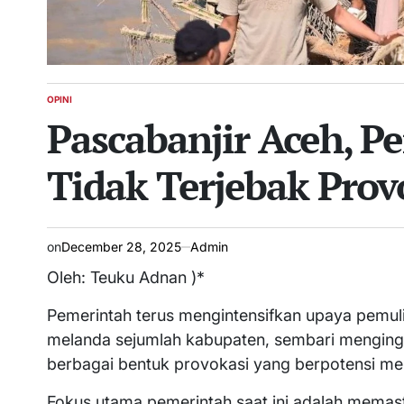
OPINI
POSTED
Pascabanjir Aceh, 
IN
Tidak Terjebak Prov
on
December 28, 2025
Admin
Oleh: Teuku Adnan )*
Pemerintah terus mengintensifkan upaya pemul
melanda sejumlah kabupaten, sembari menginga
berbagai bentuk provokasi yang berpotensi men
Fokus utama pemerintah saat ini adalah memastik