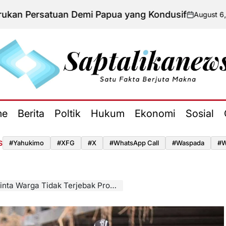
uan Demi Papua yang Kondusif
August 6, 2026
Admi
on
Posted
by
aptalikanews.id
me
Berita
Poltik
Hukum
Ekonomi
Sosial
S
#yahukimo
#XFG
#x
#WhatsApp Call
#waspada
#W
 Tidak Terjebak Provokasi Separatisme