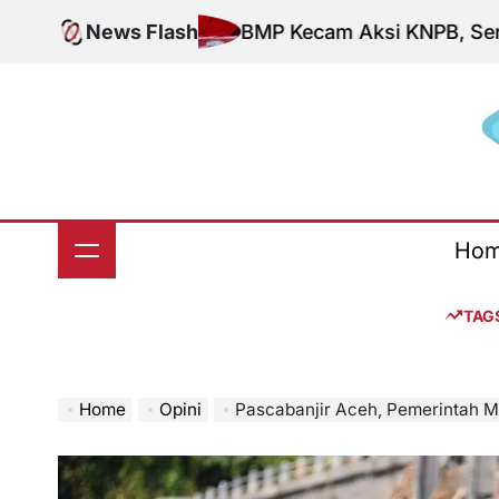
Skip
News Flash
BMP Kecam Aksi KNPB, Serukan Persat
to
content
S
Ho
TAG
Home
Opini
Pascabanjir Aceh, Pemerintah Minta Warga