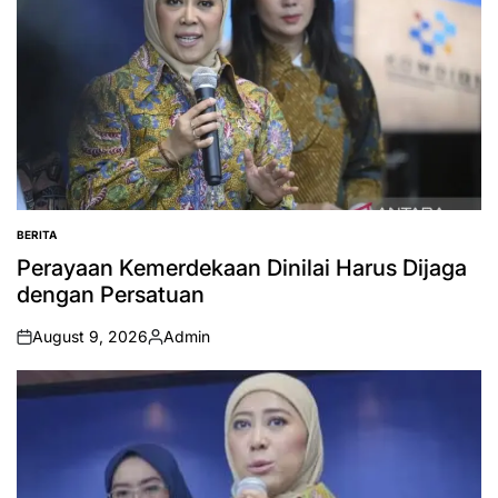
BERITA
POSTED
IN
Perayaan Kemerdekaan Dinilai Harus Dijaga
dengan Persatuan
August 9, 2026
Admin
on
Posted
by