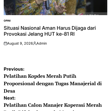
OPINI
POSTED
IN
Situasi Nasional Aman Harus Dijaga dari
Provokasi Jelang HUT ke-81 RI
August 9, 2026
Admin
on
Posted
by
Post
Previous:
Pelatihan Kopdes Merah Putih
navigation
Proporsional dengan Tugas Manajerial di
Desa
Next:
Pelatihan Calon Manajer Koperasi Merah