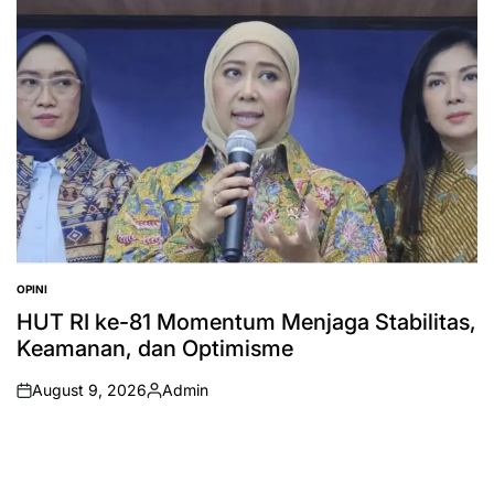
OPINI
POSTED
IN
HUT RI ke-81 Momentum Menjaga Stabilitas,
Keamanan, dan Optimisme
August 9, 2026
Admin
on
Posted
by