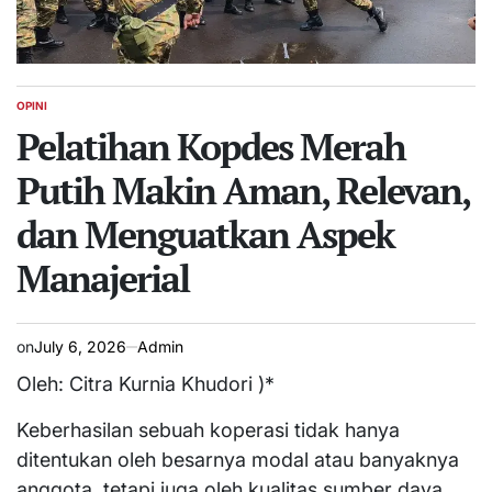
OPINI
POSTED
IN
Pelatihan Kopdes Merah
Putih Makin Aman, Relevan,
dan Menguatkan Aspek
Manajerial
on
July 6, 2026
Admin
Oleh: Citra Kurnia Khudori )*
Keberhasilan sebuah koperasi tidak hanya
ditentukan oleh besarnya modal atau banyaknya
anggota, tetapi juga oleh kualitas sumber daya