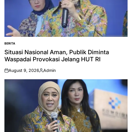
BERITA
POSTED
IN
Situasi Nasional Aman, Publik Diminta
Waspadai Provokasi Jelang HUT RI
August 9, 2026
Admin
on
Posted
by