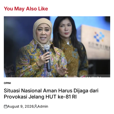
You May Also Like
OPINI
POSTED
IN
Situasi Nasional Aman Harus Dijaga dari
Provokasi Jelang HUT ke-81 RI
August 9, 2026
Admin
on
Posted
by