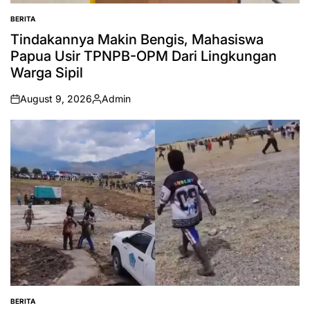
BERITA
POSTED
IN
Tindakannya Makin Bengis, Mahasiswa
Papua Usir TPNPB-OPM Dari Lingkungan
Warga Sipil
August 9, 2026
Admin
on
Posted
by
BERITA
POSTED