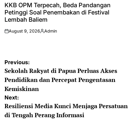
IN
KKB OPM Terpecah, Beda Pandangan
Petinggi Soal Penembakan di Festival
Lembah Baliem
August 9, 2026
Admin
on
Posted
by
Post
Previous:
Sekolah Rakyat di Papua Perluas Akses
navigation
Pendidikan dan Percepat Pengentasan
Kemiskinan
Next:
Resiliensi Media Kunci Menjaga Persatuan
di Tengah Perang Informasi