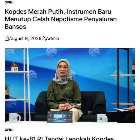
OPINI
POSTED
IN
Kopdes Merah Putih, Instrumen Baru
Menutup Celah Nepotisme Penyaluran
Bansos
August 9, 2026
Admin
on
Posted
by
OPINI
POSTED
IN
HUT ke-81 RI Tandai Langkah Kopdes