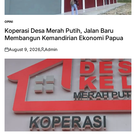
OPINI
POSTED
IN
Koperasi Desa Merah Putih, Jalan Baru
Membangun Kemandirian Ekonomi Papua
August 9, 2026
Admin
on
Posted
by