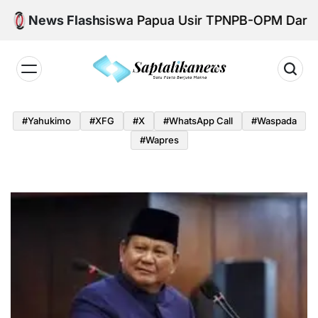
Skip
, Mahasiswa Papua Usir TPNPB-OPM Dari Lingkungan
News Flash
to
content
Saptalikanews.id
#yahukimo
#XFG
#x
#WhatsApp Call
#waspada
#Wapres