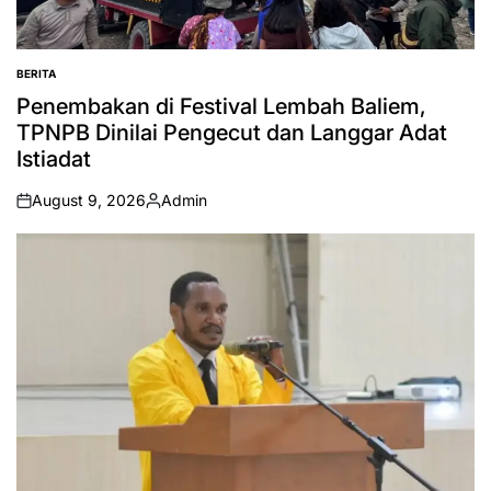
BERITA
POSTED
IN
Penembakan di Festival Lembah Baliem,
TPNPB Dinilai Pengecut dan Langgar Adat
Istiadat
August 9, 2026
Admin
on
Posted
by