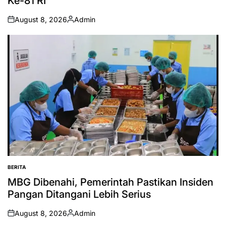
Ke-81 RI
August 8, 2026
Admin
on
Posted
by
BERITA
POSTED
IN
MBG Dibenahi, Pemerintah Pastikan Insiden
Pangan Ditangani Lebih Serius
August 8, 2026
Admin
on
Posted