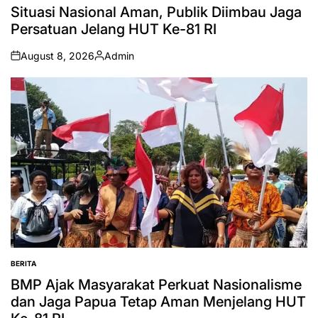
IN
Situasi Nasional Aman, Publik Diimbau Jaga
Persatuan Jelang HUT Ke-81 RI
August 8, 2026
Admin
on
Posted
by
BERITA
POSTED
IN
BMP Ajak Masyarakat Perkuat Nasionalisme
dan Jaga Papua Tetap Aman Menjelang HUT