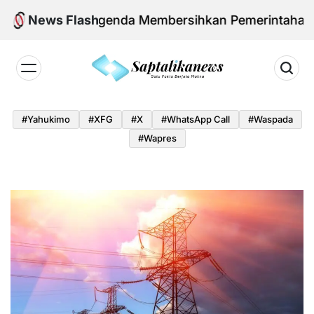
Skip
wo dan Agenda Membersihkan Pemerintahan Daerah 
News Flash
to
content
Saptalikanews.id
#yahukimo
#XFG
#x
#WhatsApp Call
#waspada
#Wapres