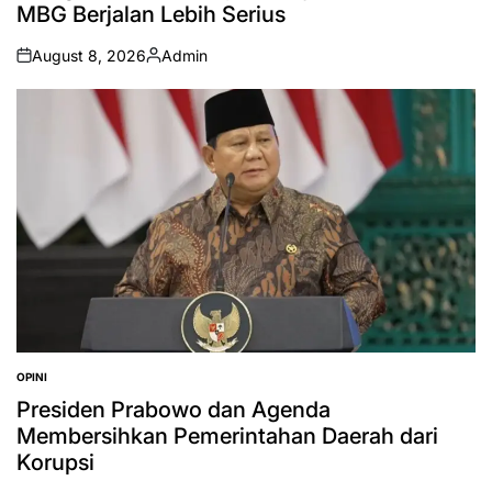
MBG Berjalan Lebih Serius
August 8, 2026
Admin
on
Posted
by
OPINI
POSTED
IN
Presiden Prabowo dan Agenda
Membersihkan Pemerintahan Daerah dari
Korupsi