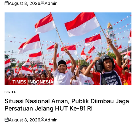
August 8, 2026
Admin
on
Posted
by
BERITA
POSTED
IN
Situasi Nasional Aman, Publik Diimbau Jaga
Persatuan Jelang HUT Ke-81 RI
August 8, 2026
Admin
on
Posted
by