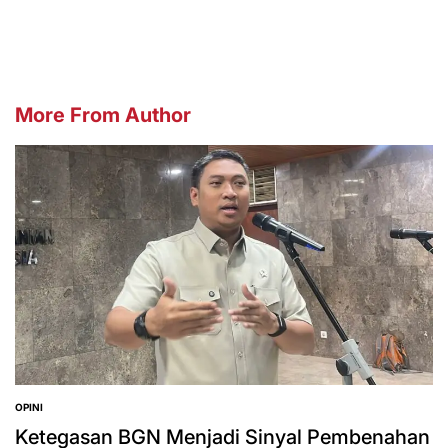
by
More From Author
OPINI
POSTED
IN
Ketegasan BGN Menjadi Sinyal Pembenahan