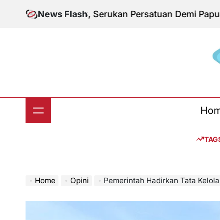
Skip
ksi KNPB, Serukan Persatuan Demi Papua yang Kon
News Flash
to
content
S
Ho
TAG
Home
Opini
Pemerintah Hadirkan Tata Kelola Ha