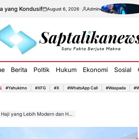
dusif
Perang A
August 6, 2026
Admin
on
Posted
by
aptalikanews.id
me
Berita
Poltik
Hukum
Ekonomi
Sosial
S
#yahukimo
#XFG
#x
#WhatsApp Call
#waspada
#W
ji yang Lebih Modern dan Humanis