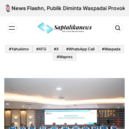
Skip
sional Aman, Publik Diminta Waspadai Provokasi Jela
News Flash
to
content
Saptalikanews.id
#yahukimo
#XFG
#x
#WhatsApp Call
#waspada
#Wapres