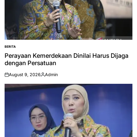
BERITA
POSTED
IN
Perayaan Kemerdekaan Dinilai Harus Dijaga
dengan Persatuan
August 9, 2026
Admin
on
Posted
by