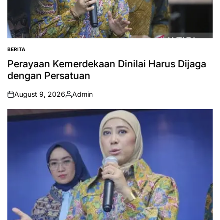
BERITA
POSTED
IN
Perayaan Kemerdekaan Dinilai Harus Dijaga
dengan Persatuan
August 9, 2026
Admin
on
Posted
by