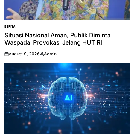
BERITA
POSTED
IN
Situasi Nasional Aman, Publik Diminta
Waspadai Provokasi Jelang HUT RI
August 9, 2026
Admin
on
Posted
by