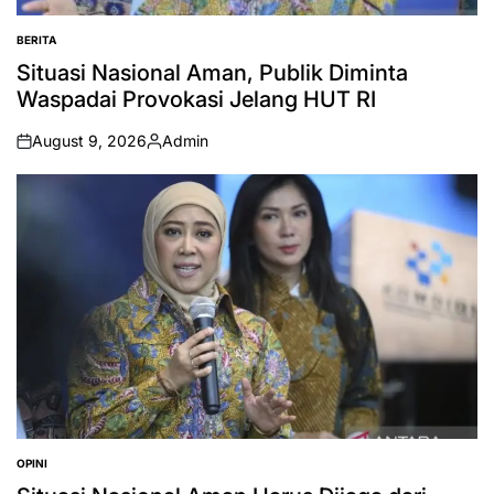
BERITA
POSTED
IN
Situasi Nasional Aman, Publik Diminta
Waspadai Provokasi Jelang HUT RI
August 9, 2026
Admin
on
Posted
by
OPINI
POSTED
IN