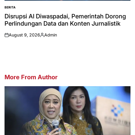
BERITA
POSTED
IN
Disrupsi AI Diwaspadai, Pemerintah Dorong
Perlindungan Data dan Konten Jurnalistik
August 9, 2026
Admin
on
Posted
by
More From Author