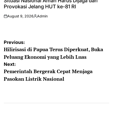
Situasi Nasional Aman Harus Dijaga dari
Provokasi Jelang HUT ke-81 RI
August 9, 2026
Admin
on
Posted
by
Post
Previous:
Hilirisasi di Papua Terus Diperkuat, Buka
navigation
Peluang Ekonomi yang Lebih Luas
Next:
Pemerintah Bergerak Cepat Menjaga
Pasokan Listrik Nasional