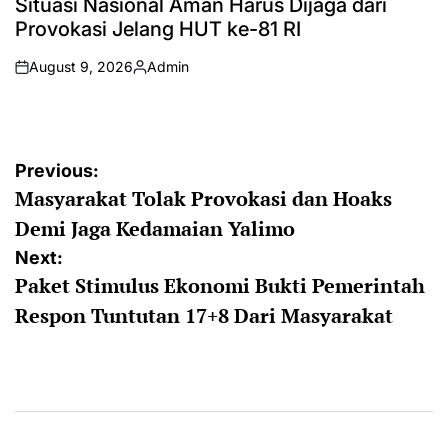
Situasi Nasional Aman Harus Dijaga dari
Provokasi Jelang HUT ke-81 RI
August 9, 2026
Admin
on
Posted
by
Post
Previous:
Masyarakat Tolak Provokasi dan Hoaks
navigation
Demi Jaga Kedamaian Yalimo
Next:
Paket Stimulus Ekonomi Bukti Pemerintah
Respon Tuntutan 17+8 Dari Masyarakat