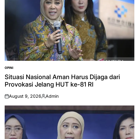
OPINI
POSTED
IN
Situasi Nasional Aman Harus Dijaga dari
Provokasi Jelang HUT ke-81 RI
August 9, 2026
Admin
on
Posted
by