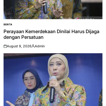
BERITA
POSTED
IN
Perayaan Kemerdekaan Dinilai Harus Dijaga
dengan Persatuan
August 9, 2026
Admin
on
Posted
by