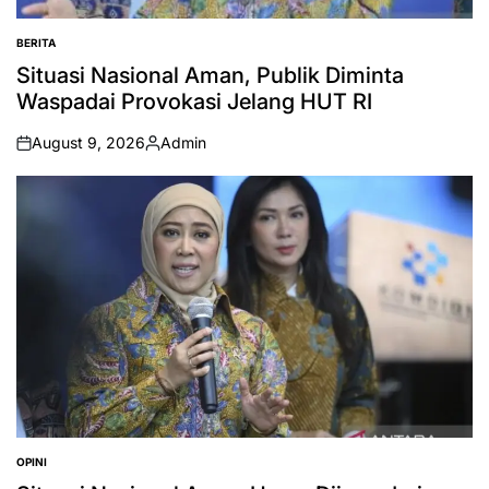
BERITA
POSTED
IN
Situasi Nasional Aman, Publik Diminta
Waspadai Provokasi Jelang HUT RI
August 9, 2026
Admin
on
Posted
by
OPINI
POSTED
IN