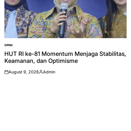
OPINI
POSTED
IN
HUT RI ke-81 Momentum Menjaga Stabilitas,
Keamanan, dan Optimisme
August 9, 2026
Admin
on
Posted
by