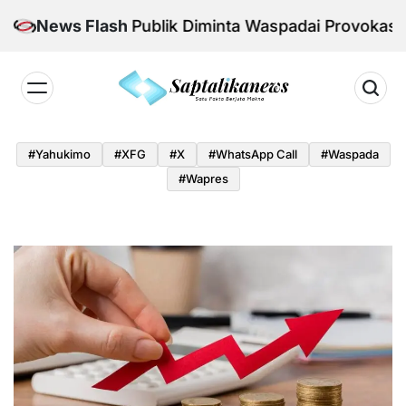
Skip
nal Aman, Publik Diminta Waspadai Provokasi Jelang 
News Flash
to
content
Saptalikanews.id
#yahukimo
#XFG
#x
#WhatsApp Call
#waspada
#Wapres