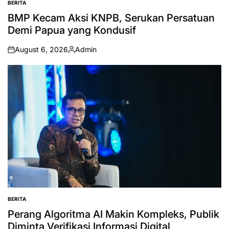
BERITA
POSTED
IN
BMP Kecam Aksi KNPB, Serukan Persatuan
Demi Papua yang Kondusif
August 6, 2026
Admin
on
Posted
by
BERITA
POSTED
IN
Perang Algoritma AI Makin Kompleks, Publik
Diminta Verifikasi Informasi Digital