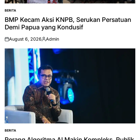
BERITA
POSTED
IN
BMP Kecam Aksi KNPB, Serukan Persatuan
Demi Papua yang Kondusif
August 6, 2026
Admin
on
Posted
by
BERITA
POSTED
IN
Perang Algoritma AI Makin Kompleks, Publik