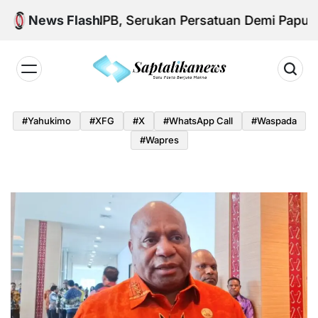
Skip
 Aksi KNPB, Serukan Persatuan Demi Papua yang K
News Flash
to
content
Saptalikanews.id
#yahukimo
#XFG
#x
#WhatsApp Call
#waspada
#Wapres