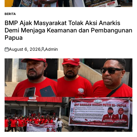
BERITA
POSTED
IN
BMP Ajak Masyarakat Tolak Aksi Anarkis
Demi Menjaga Keamanan dan Pembangunan
Papua
August 6, 2026
Admin
on
Posted
by