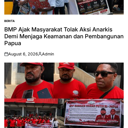
BERITA
POSTED
IN
BMP Ajak Masyarakat Tolak Aksi Anarkis
Demi Menjaga Keamanan dan Pembangunan
Papua
August 6, 2026
Admin
on
Posted
by