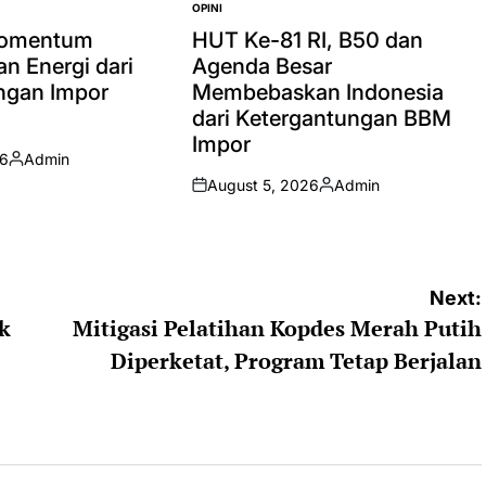
OPINI
POSTED
IN
Momentum
HUT Ke-81 RI, B50 dan
n Energi dari
Agenda Besar
ngan Impor
Membebaskan Indonesia
dari Ketergantungan BBM
Impor
26
Admin
Posted
August 5, 2026
Admin
by
on
Posted
by
Next:
k
Mitigasi Pelatihan Kopdes Merah Putih
Diperketat, Program Tetap Berjalan