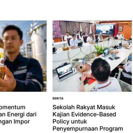
BERITA
POSTED
IN
Momentum
Sekolah Rakyat Masuk
n Energi dari
Kajian Evidence-Based
ngan Impor
Policy untuk
Penyempurnaan Program