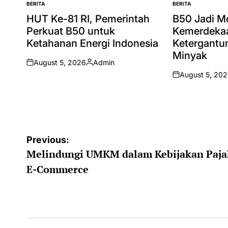
BERITA
BERITA
POSTED
POSTED
IN
IN
HUT Ke-81 RI, Pemerintah
B50 Jadi 
Perkuat B50 untuk
Kemerdekaa
Ketahanan Energi Indonesia
Ketergantu
Minyak
August 5, 2026
Admin
on
Posted
August 5, 20
by
on
Post
Previous:
Melindungi UMKM dalam Kebijakan Paja
navigation
E-Commerce