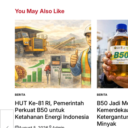
You May Also Like
BERITA
BERITA
POSTED
POSTED
IN
IN
HUT Ke-81 RI, Pemerintah
B50 Jadi 
Perkuat B50 untuk
Kemerdekaa
Ketahanan Energi Indonesia
Ketergantu
Minyak
August 5, 2026
Admin