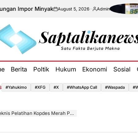
por Minyak
HU
August 5, 2026
Admin
on
Posted
by
aptalikanews.id
me
Berita
Poltik
Hukum
Ekonomi
Sosial
S
#yahukimo
#XFG
#x
#WhatsApp Call
#waspada
#W
ihan Kopdes Merah Putih Secara Menyeluruh