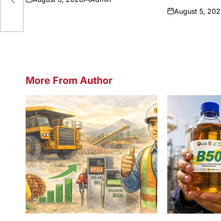
rce
on
Posted
August 5, 20
by
on
More From Author