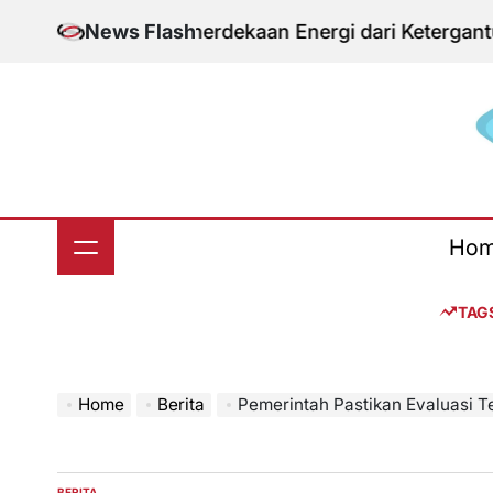
Skip
entum Kemerdekaan Energi dari Ketergantungan Im
News Flash
to
content
S
Ho
TAG
Home
Berita
Pemerintah Pastikan Evaluasi Teknis Pelat
BERITA