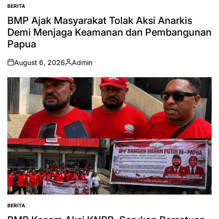
BERITA
POSTED
IN
BMP Ajak Masyarakat Tolak Aksi Anarkis
Demi Menjaga Keamanan dan Pembangunan
Papua
August 6, 2026
Admin
on
Posted
by
BERITA
POSTED
IN