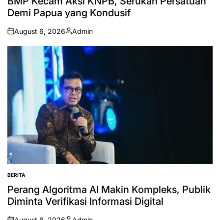
BMP Kecam Aksi KNPB, Serukan Persatuan
Demi Papua yang Kondusif
August 6, 2026
Admin
on
Posted
by
BERITA
POSTED
IN
Perang Algoritma AI Makin Kompleks, Publik
Diminta Verifikasi Informasi Digital
August 6, 2026
Admin