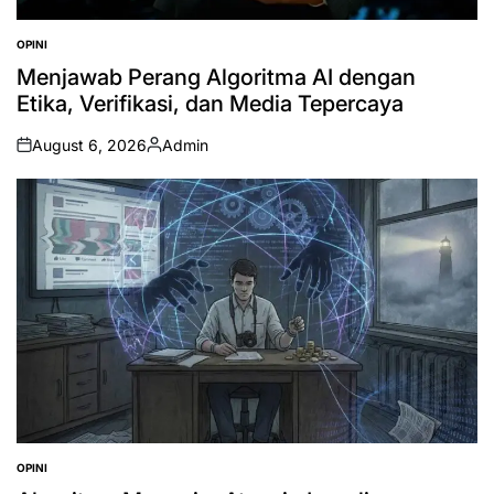
OPINI
POSTED
IN
Menjawab Perang Algoritma AI dengan
Etika, Verifikasi, dan Media Tepercaya
August 6, 2026
Admin
on
Posted
by
OPINI
POSTED
IN