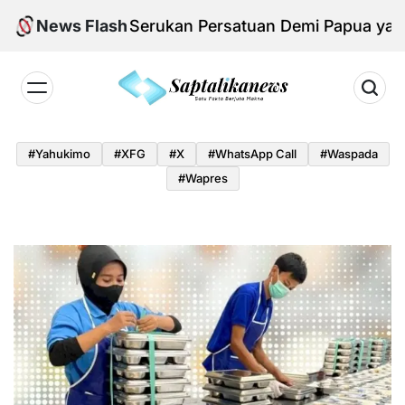
Skip
i KNPB, Serukan Persatuan Demi Papua yang Kondu
News Flash
to
content
Saptalikanews.id
#yahukimo
#XFG
#x
#WhatsApp Call
#waspada
#Wapres