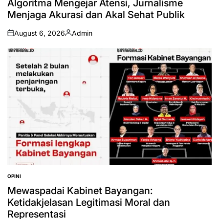
Algoritma Mengejar Atensi, Jurnalisme
Menjaga Akurasi dan Akal Sehat Publik
August 6, 2026
Admin
on
Posted
by
OPINI
POSTED
IN
Mewaspadai Kabinet Bayangan:
Ketidakjelasan Legitimasi Moral dan
Representasi