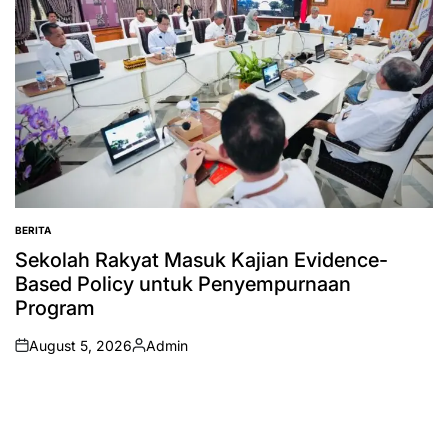
BERITA
POSTED
IN
Sekolah Rakyat Masuk Kajian Evidence-
Based Policy untuk Penyempurnaan
Program
August 5, 2026
Admin
on
Posted
by