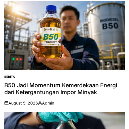
by
BERITA
POSTED
IN
B50 Jadi Momentum Kemerdekaan Energi
dari Ketergantungan Impor Minyak
August 5, 2026
Admin
on
Posted
by