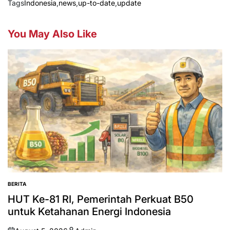
Tags
Indonesia
,
news
,
up-to-date
,
update
You May Also Like
BERITA
POSTED
IN
HUT Ke-81 RI, Pemerintah Perkuat B50
untuk Ketahanan Energi Indonesia