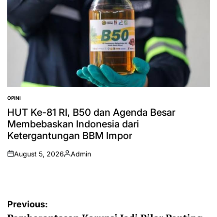
OPINI
POSTED
IN
HUT Ke-81 RI, B50 dan Agenda Besar
Membebaskan Indonesia dari
Ketergantungan BBM Impor
August 5, 2026
Admin
on
Posted
by
Post
Previous: