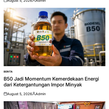
August 5, 2026
Admin
on
Posted
by
BERITA
POSTED
IN
B50 Jadi Momentum Kemerdekaan Energi
dari Ketergantungan Impor Minyak
August 5, 2026
Admin
on
Posted
by