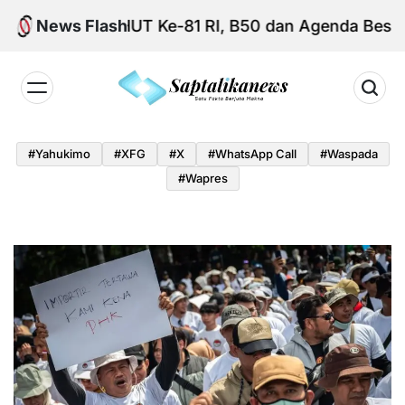
Skip
News Flash
HUT Ke-81 RI, B50 dan Agenda Besar Membeb
to
content
Saptalikanews.id
#yahukimo
#XFG
#x
#WhatsApp Call
#waspada
#Wapres