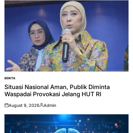
by
BERITA
POSTED
IN
Situasi Nasional Aman, Publik Diminta
Waspadai Provokasi Jelang HUT RI
August 9, 2026
Admin
on
Posted
by