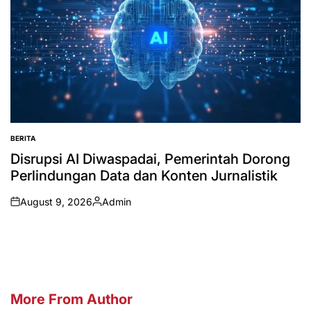
BERITA
POSTED
IN
Disrupsi AI Diwaspadai, Pemerintah Dorong
Perlindungan Data dan Konten Jurnalistik
August 9, 2026
Admin
on
Posted
by
More From Author