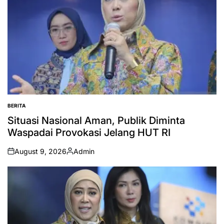
BERITA
POSTED
IN
Situasi Nasional Aman, Publik Diminta
Waspadai Provokasi Jelang HUT RI
August 9, 2026
Admin
on
Posted
by