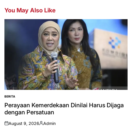
You May Also Like
BERITA
POSTED
IN
Perayaan Kemerdekaan Dinilai Harus Dijaga
dengan Persatuan
August 9, 2026
Admin
on
Posted