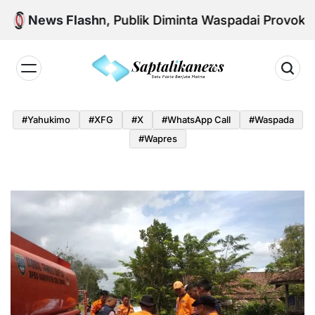
Skip
sional Aman, Publik Diminta Waspadai Provokasi Jela
News Flash
to
content
Saptalikanews.id
#yahukimo
#XFG
#x
#WhatsApp Call
#waspada
#Wapres