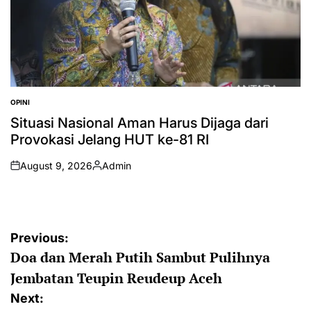
OPINI
POSTED
IN
Situasi Nasional Aman Harus Dijaga dari
Provokasi Jelang HUT ke-81 RI
August 9, 2026
Admin
on
Posted
by
Post
Previous:
Doa dan Merah Putih Sambut Pulihnya
navigation
Jembatan Teupin Reudeup Aceh
Next: