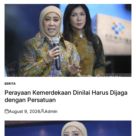
BERITA
POSTED
IN
Perayaan Kemerdekaan Dinilai Harus Dijaga
dengan Persatuan
August 9, 2026
Admin
on
Posted
by