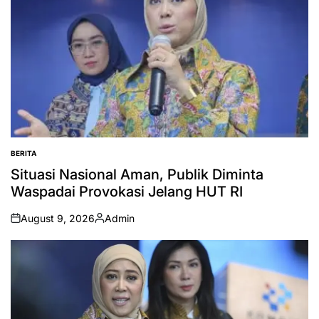
BERITA
POSTED
IN
Situasi Nasional Aman, Publik Diminta
Waspadai Provokasi Jelang HUT RI
August 9, 2026
Admin
on
Posted
by