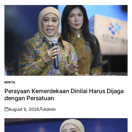
BERITA
POSTED
IN
Perayaan Kemerdekaan Dinilai Harus Dijaga
dengan Persatuan
August 9, 2026
Admin
on
Posted
by