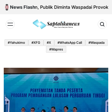
Skip
ional Aman, Publik Diminta Waspadai Provokasi Jela
News Flash
to
content
Saptalikanews.id
#yahukimo
#XFG
#x
#WhatsApp Call
#waspada
#Wapres