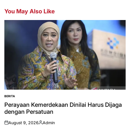
You May Also Like
BERITA
POSTED
IN
Perayaan Kemerdekaan Dinilai Harus Dijaga
dengan Persatuan
August 9, 2026
Admin
on
Posted