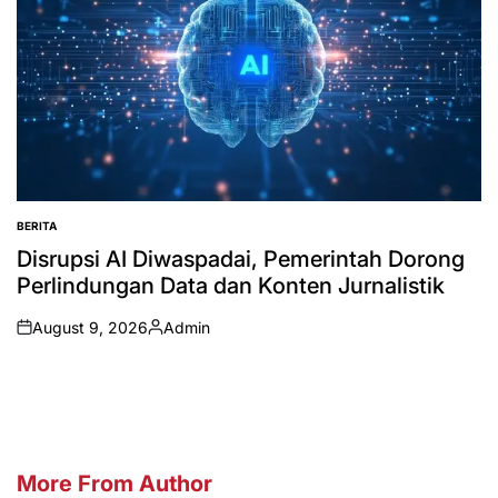
BERITA
POSTED
IN
Disrupsi AI Diwaspadai, Pemerintah Dorong
Perlindungan Data dan Konten Jurnalistik
August 9, 2026
Admin
on
Posted
by
More From Author