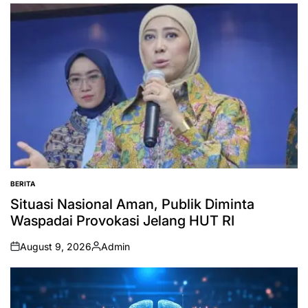
by
BERITA
POSTED
IN
Situasi Nasional Aman, Publik Diminta
Waspadai Provokasi Jelang HUT RI
August 9, 2026
Admin
on
Posted
by