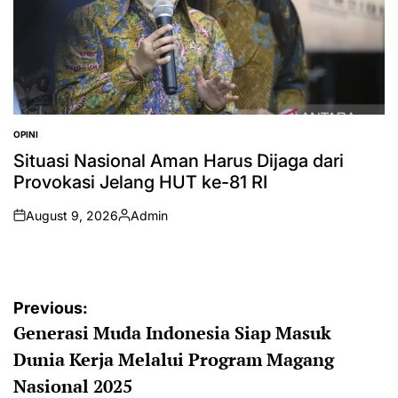
OPINI
POSTED
IN
Situasi Nasional Aman Harus Dijaga dari
Provokasi Jelang HUT ke-81 RI
August 9, 2026
Admin
on
Posted
by
Post
Previous:
Generasi Muda Indonesia Siap Masuk
navigation
Dunia Kerja Melalui Program Magang
Nasional 2025