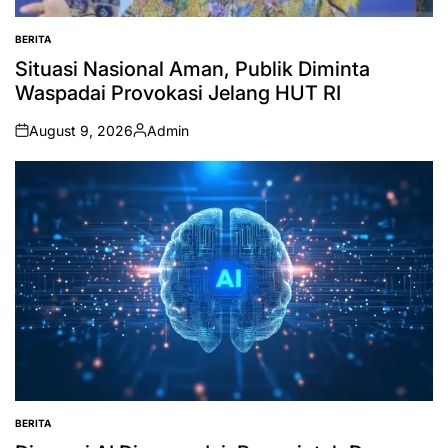
BERITA
POSTED
IN
Situasi Nasional Aman, Publik Diminta
Waspadai Provokasi Jelang HUT RI
August 9, 2026
Admin
on
Posted
by
BERITA
POSTED
IN