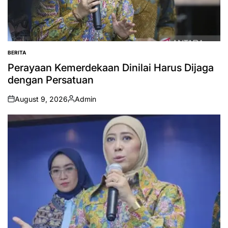
BERITA
POSTED
IN
Perayaan Kemerdekaan Dinilai Harus Dijaga
dengan Persatuan
August 9, 2026
Admin
on
Posted
by