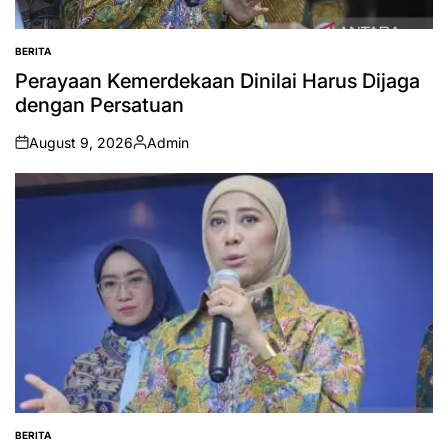
BERITA
POSTED
IN
Perayaan Kemerdekaan Dinilai Harus Dijaga
dengan Persatuan
August 9, 2026
Admin
on
Posted
by
BERITA
POSTED