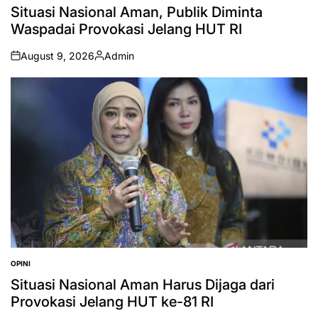
IN
Situasi Nasional Aman, Publik Diminta
Waspadai Provokasi Jelang HUT RI
August 9, 2026
Admin
on
Posted
by
OPINI
POSTED
IN
Situasi Nasional Aman Harus Dijaga dari
Provokasi Jelang HUT ke-81 RI