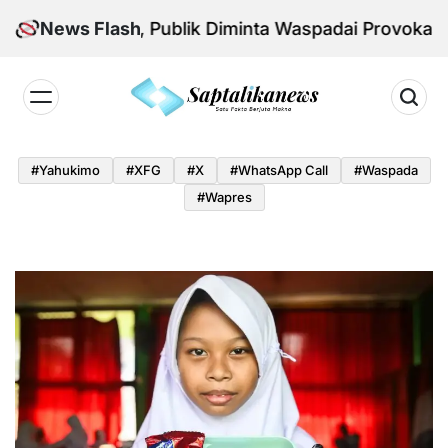
Skip
onal Aman, Publik Diminta Waspadai Provokasi Jelan
News Flash
to
content
Saptalikanews.id
#yahukimo
#XFG
#x
#WhatsApp Call
#waspada
#Wapres