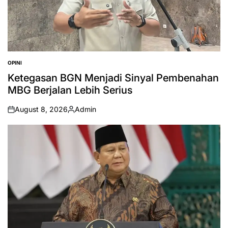
OPINI
POSTED
IN
Ketegasan BGN Menjadi Sinyal Pembenahan
MBG Berjalan Lebih Serius
August 8, 2026
Admin
on
Posted
by