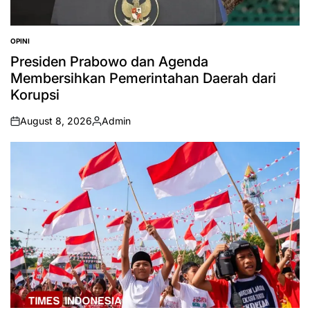
OPINI
POSTED
IN
Presiden Prabowo dan Agenda
Membersihkan Pemerintahan Daerah dari
Korupsi
August 8, 2026
Admin
on
Posted
by