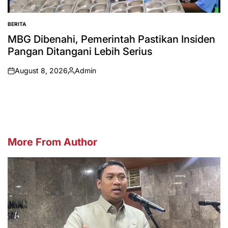
BERITA
POSTED
IN
MBG Dibenahi, Pemerintah Pastikan Insiden
Pangan Ditangani Lebih Serius
August 8, 2026
Admin
on
Posted
by
More From Author