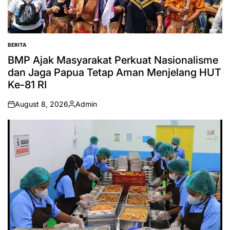
BERITA
POSTED
IN
BMP Ajak Masyarakat Perkuat Nasionalisme
dan Jaga Papua Tetap Aman Menjelang HUT
Ke-81 RI
August 8, 2026
Admin
on
Posted
by