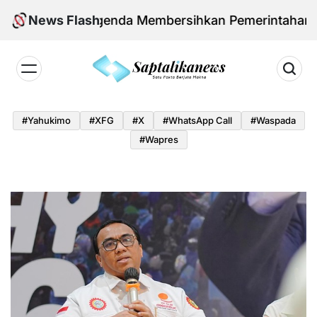
Skip
o dan Agenda Membersihkan Pemerintahan Daerah d
News Flash
to
content
Saptalikanews.id
#yahukimo
#XFG
#x
#WhatsApp Call
#waspada
#Wapres