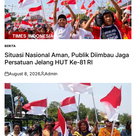
BERITA
POSTED
IN
Situasi Nasional Aman, Publik Diimbau Jaga
Persatuan Jelang HUT Ke-81 RI
August 8, 2026
Admin
on
Posted
by