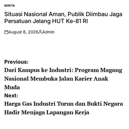
BERITA
POSTED
IN
Situasi Nasional Aman, Publik Diimbau Jaga
Persatuan Jelang HUT Ke-81 RI
August 8, 2026
Admin
on
Posted
by
Post
Previous:
Dari Kampus ke Industri: Program Magang
navigation
Nasional Membuka Jalan Karier Anak
Muda
Next:
Harga Gas Industri Turun dan Bukti Negara
Hadir Menjaga Lapangan Kerja