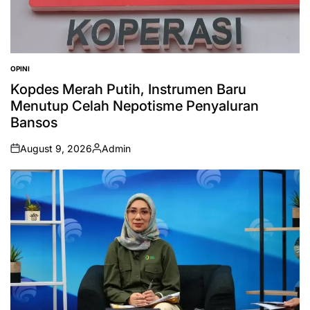
OPINI
POSTED
IN
Kopdes Merah Putih, Instrumen Baru
Menutup Celah Nepotisme Penyaluran
Bansos
August 9, 2026
Admin
on
Posted
by