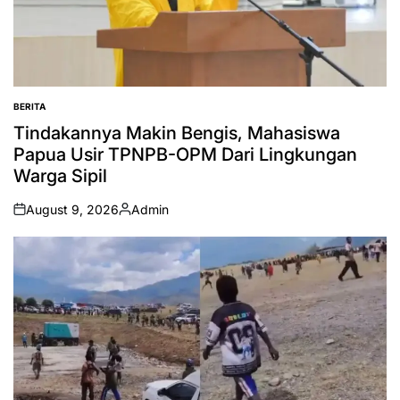
BERITA
POSTED
IN
Tindakannya Makin Bengis, Mahasiswa
Papua Usir TPNPB-OPM Dari Lingkungan
Warga Sipil
August 9, 2026
Admin
on
Posted
by