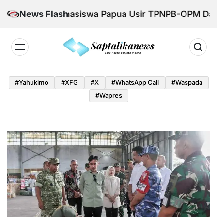
Skip
s, Mahasiswa Papua Usir TPNPB-OPM Dari Lingkung
News Flash
to
content
Saptalikanews.id
#yahukimo
#XFG
#x
#WhatsApp Call
#waspada
#Wapres