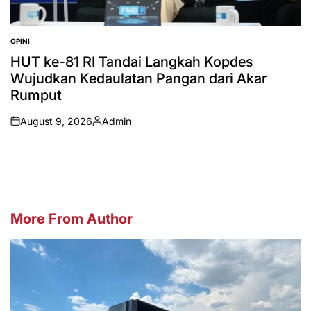
OPINI
POSTED
IN
HUT ke-81 RI Tandai Langkah Kopdes
Wujudkan Kedaulatan Pangan dari Akar
Rumput
August 9, 2026
Admin
on
Posted
by
More From Author