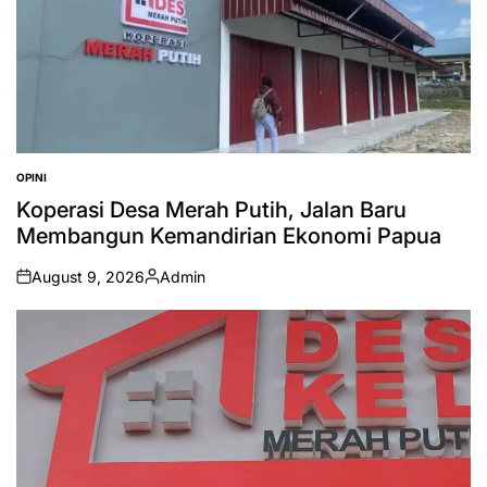
OPINI
POSTED
IN
Koperasi Desa Merah Putih, Jalan Baru
Membangun Kemandirian Ekonomi Papua
August 9, 2026
Admin
on
Posted
by