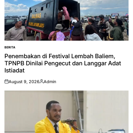
BERITA
POSTED
IN
Penembakan di Festival Lembah Baliem,
TPNPB Dinilai Pengecut dan Langgar Adat
Istiadat
August 9, 2026
Admin
on
Posted
by