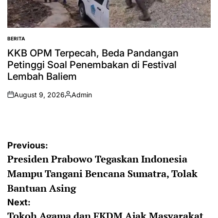
BERITA
POSTED
IN
KKB OPM Terpecah, Beda Pandangan
Petinggi Soal Penembakan di Festival
Lembah Baliem
August 9, 2026
Admin
on
Posted
by
Post
Previous:
Presiden Prabowo Tegaskan Indonesia
navigation
Mampu Tangani Bencana Sumatra, Tolak
Bantuan Asing
Next:
Tokoh Agama dan FKDM Ajak Masyarakat