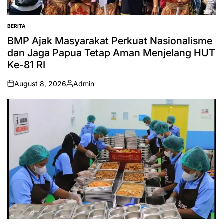
BERITA
POSTED
IN
BMP Ajak Masyarakat Perkuat Nasionalisme
dan Jaga Papua Tetap Aman Menjelang HUT
Ke-81 RI
August 8, 2026
Admin
on
Posted
by