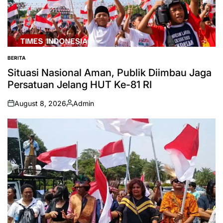
BERITA
POSTED
IN
Situasi Nasional Aman, Publik Diimbau Jaga
Persatuan Jelang HUT Ke-81 RI
August 8, 2026
Admin
on
Posted
by