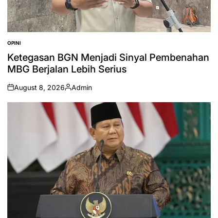
OPINI
POSTED
IN
Ketegasan BGN Menjadi Sinyal Pembenahan
MBG Berjalan Lebih Serius
August 8, 2026
Admin
on
Posted
by