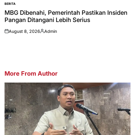
BERITA
POSTED
IN
MBG Dibenahi, Pemerintah Pastikan Insiden
Pangan Ditangani Lebih Serius
August 8, 2026
Admin
on
Posted
by
More From Author