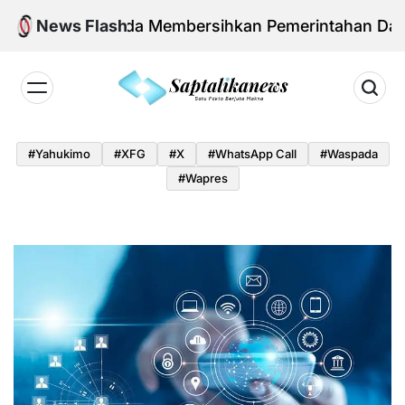
Skip
an Agenda Membersihkan Pemerintahan Daerah dari
News Flash
to
content
Saptalikanews.id
#yahukimo
#XFG
#x
#WhatsApp Call
#waspada
#Wapres