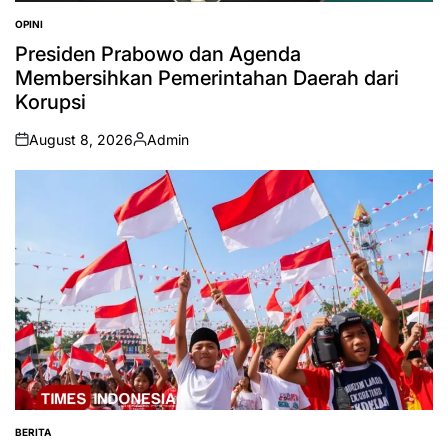
OPINI
POSTED
IN
Presiden Prabowo dan Agenda
Membersihkan Pemerintahan Daerah dari
Korupsi
August 8, 2026
Admin
on
Posted
by
BERITA
POSTED