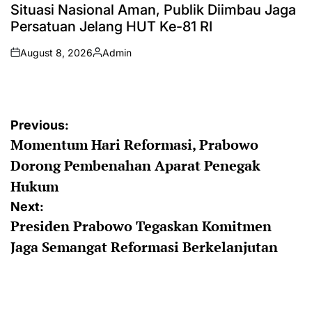
IN
Situasi Nasional Aman, Publik Diimbau Jaga
Persatuan Jelang HUT Ke-81 RI
August 8, 2026
Admin
on
Posted
by
Post
Previous:
Momentum Hari Reformasi, Prabowo
navigation
Dorong Pembenahan Aparat Penegak
Hukum
Next:
Presiden Prabowo Tegaskan Komitmen
Jaga Semangat Reformasi Berkelanjutan