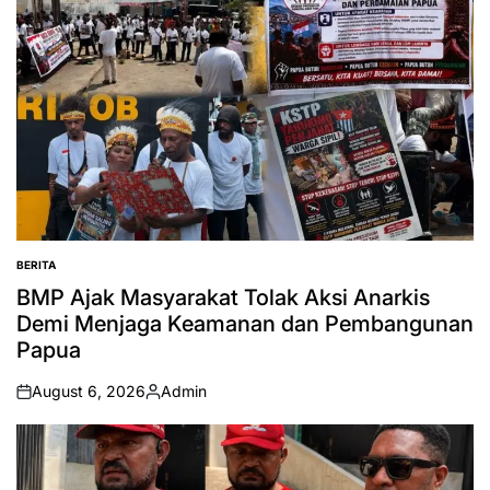
BERITA
POSTED
IN
BMP Ajak Masyarakat Tolak Aksi Anarkis
Demi Menjaga Keamanan dan Pembangunan
Papua
August 6, 2026
Admin
on
Posted
by