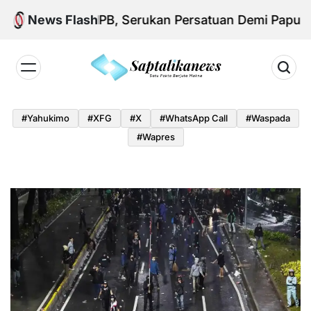
Skip
 Aksi KNPB, Serukan Persatuan Demi Papua yang K
News Flash
to
content
Saptalikanews.id
#yahukimo
#XFG
#x
#WhatsApp Call
#waspada
#Wapres