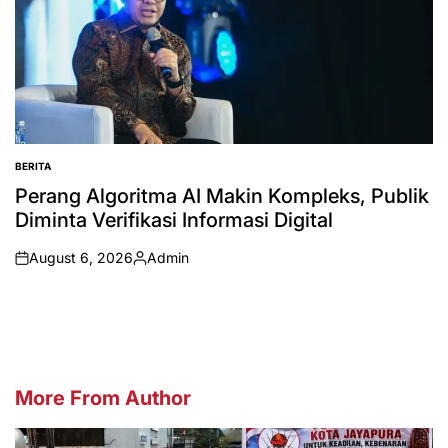
BERITA
POSTED
IN
Perang Algoritma AI Makin Kompleks, Publik
Diminta Verifikasi Informasi Digital
August 6, 2026
Admin
on
Posted
by
More From Author