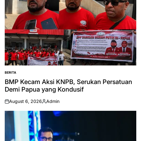
BERITA
POSTED
IN
BMP Kecam Aksi KNPB, Serukan Persatuan
Demi Papua yang Kondusif
August 6, 2026
Admin
on
Posted
by