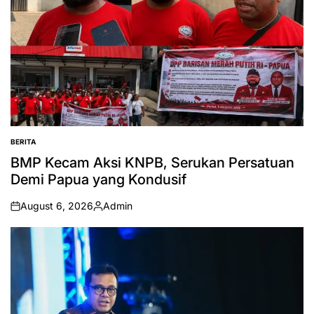
BERITA
POSTED
IN
BMP Kecam Aksi KNPB, Serukan Persatuan
Demi Papua yang Kondusif
August 6, 2026
Admin
on
Posted
by