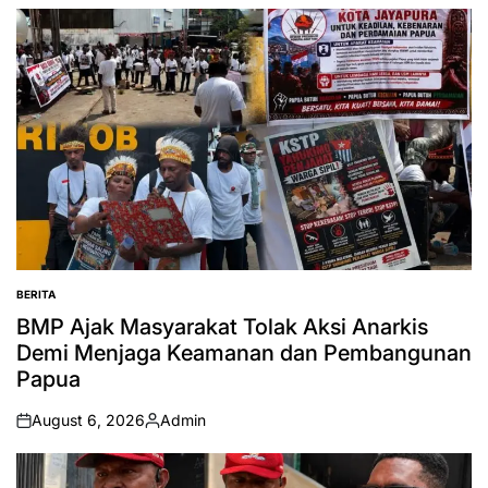
BERITA
POSTED
IN
BMP Ajak Masyarakat Tolak Aksi Anarkis
Demi Menjaga Keamanan dan Pembangunan
Papua
August 6, 2026
Admin
on
Posted
by