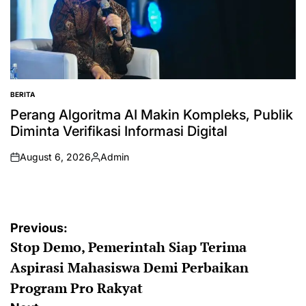
BERITA
POSTED
IN
Perang Algoritma AI Makin Kompleks, Publik
Diminta Verifikasi Informasi Digital
August 6, 2026
Admin
on
Posted
by
Post
Previous:
Stop Demo, Pemerintah Siap Terima
navigation
Aspirasi Mahasiswa Demi Perbaikan
Program Pro Rakyat